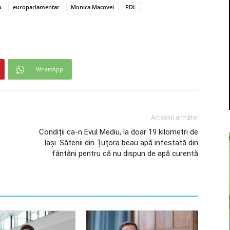
u
europarlamentar
Monica Macovei
PDL
WhatsApp
Articolul următor
Condiții ca-n Evul Mediu, la doar 19 kilometri de
Iași. Sătenii din Țuțora beau apă infestată din
fântâni pentru că nu dispun de apă curentă