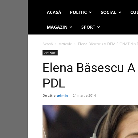
ACASĂ
POLITIC
SOCIAL
CUL
MAGAZIN
SPORT
Acasă
Articole
Elena Băsescu A DEMISIONAT din 
Articole
Elena Băsescu A
PDL
De către
admin
-
24 martie 2014