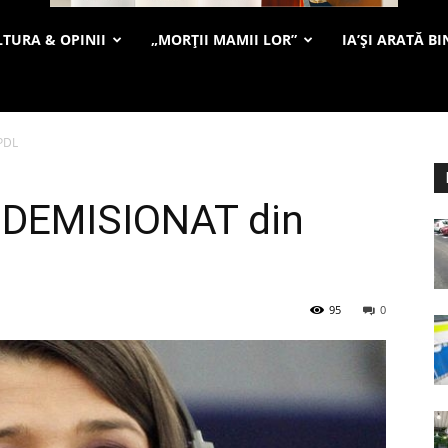
TURA & OPINII
„MORȚII MAMII LOR”
IA’ȘI ARATĂ BI
PDL
 DEMISIONAT din
95
0