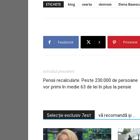
ETICHETE
blog
cearta
demisie
Elena Basesc
Facebook
X
Pinterest
Articolul precedent
Pensii recalculate. Peste 230.000 de persoane
vor primi în medie 63 de lei în plus la pensie
Selecție exclusiv 7est
vă recomandă și ...