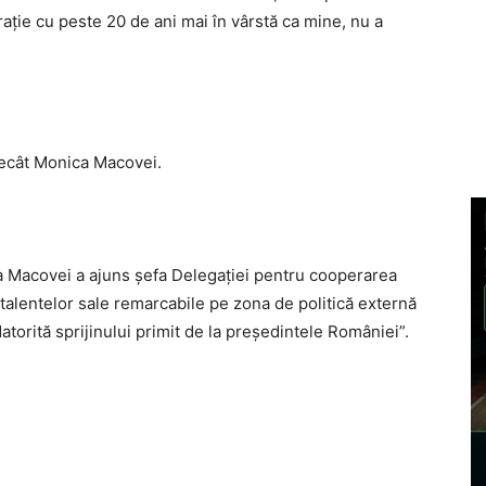
ţie cu peste 20 de ani mai în vârstă ca mine, nu a
 decât Monica Macovei.
a Macovei a ajuns şefa Delegaţiei pentru cooperarea
talentelor sale remarcabile pe zona de politică externă
datorită sprijinului primit de la preşedintele României”.