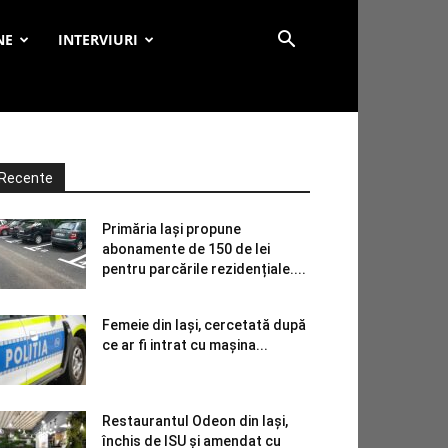
NE
INTERVIURI
Recente
Primăria Iași propune
abonamente de 150 de lei
pentru parcările rezidențiale....
Femeie din Iași, cercetată după
ce ar fi intrat cu mașina...
Restaurantul Odeon din Iași,
închis de ISU și amendat cu