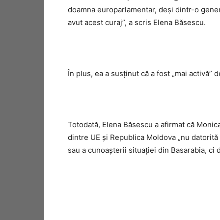
doamna europarlamentar, deşi dintr-o genera
avut acest curaj”, a scris Elena Băsescu.
În plus, ea a susţinut că a fost „mai activă”
Totodată, Elena Băsescu a afirmat că Monic
dintre UE şi Republica Moldova „nu datorită 
sau a cunoaşterii situaţiei din Basarabia, ci 