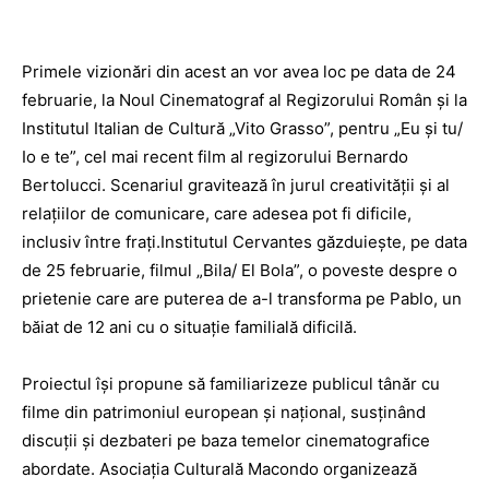
Primele vizionări din acest an vor avea loc pe data de 24
februarie, la Noul Cinematograf al Regizorului Român şi la
Institutul Italian de Cultură „Vito Grasso”, pentru „Eu şi tu/
Io e te”, cel mai recent film al regizorului Bernardo
Bertolucci. Scenariul gravitează în jurul creativităţii şi al
relaţiilor de comunicare, care adesea pot fi dificile,
inclusiv între fraţi.Institutul Cervantes găzduieşte, pe data
de 25 februarie, filmul „Bila/ El Bola”, o poveste despre o
prietenie care are puterea de a-l transforma pe Pablo, un
băiat de 12 ani cu o situaţie familială dificilă.
Proiectul îşi propune să familiarizeze publicul tânăr cu
filme din patrimoniul european şi naţional, susţinând
discuţii şi dezbateri pe baza temelor cinematografice
abordate. Asociaţia Culturală Macondo organizează