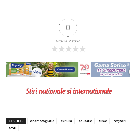
0
Article Rating
ETICHETE
cinematografie
cultura
educatie
filme
regizori
scoli