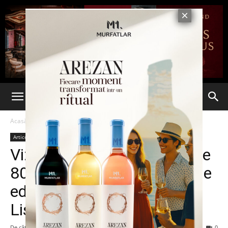
Acasă
Articole
Articole
Vizionări de filme, în aproape
80 de şcoli, într-un proiect de
educaţie cinematografică.
Lista proiecţiilor
De către
admin
-
3 februarie 2014
81
0