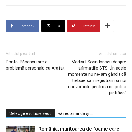
Facebook
X
Pinterest
Articolul precedent
Articolul următor
Ponta: Băsescu are o
Medicul Sorin Ianceu despre
problemă personală cu Arafat
afirmaţiile STS: „În acele
momente nu ne-am gândit că
trebuie să înregistrăm şi noi
convorbirile pentru a ne putea
justifica”
Selecție exclusiv 7est
vă recomandă și ...
România, muritoarea de foame care