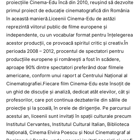
proiecţiile Cinema-Edu încă din 2010, reuşind să dezvolte
primul proiect de educaţie cinematografică din România
în această manieră.Liceenii Cinema-Edu de astăzi
reprezintă viitorul public de filme europene şi
independente, cu un vocabular format pentru înţelegerea
acestor producţii, ce provoacă spiritul critic şi creativ.În
perioada 2008 – 2012, procentul de spectatori pentru
producţiile europene şi româneşti a fost în scădere,
aproape 90% dintre spectatori preferând doar filmele
americane, conform unui raport al Centrului Naţional al
Cinematografiei.Fiecare film Cinema-Edu este însoţit de
un ghid de discuţie şi analiză, dedicat atât elevilor, cât şi
profesorilor, care pot continua dezbaterile din sălile de
proiecţie şi la şcoală, în orele de dirigenţie. Pe parcursul
acestui an, liceenii sunt invitaţi în spaţii culturale precum
Institutul Cervantes, Institutul Cultural Italian, Biblioteca
Naţională, Cinema Elvira Poescu şi Noul Cinematograf al