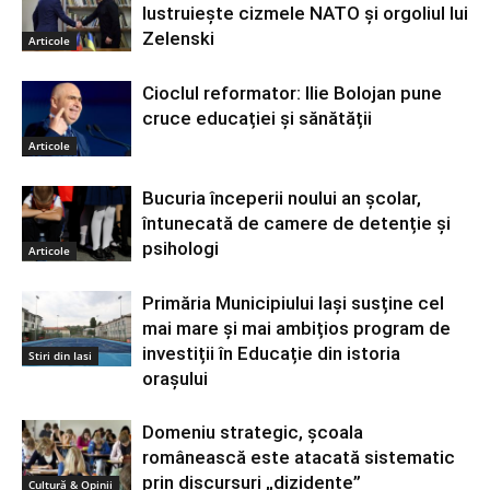
lustruiește cizmele NATO și orgoliul lui
Zelenski
Articole
Cioclul reformator: Ilie Bolojan pune
cruce educației și sănătății
Articole
Bucuria începerii noului an școlar,
întunecată de camere de detenție și
psihologi
Articole
Primăria Municipiului Iași susține cel
mai mare și mai ambițios program de
investiții în Educație din istoria
Stiri din Iasi
orașului
Domeniu strategic, școala
românească este atacată sistematic
prin discursuri „dizidente”
Cultură & Opinii