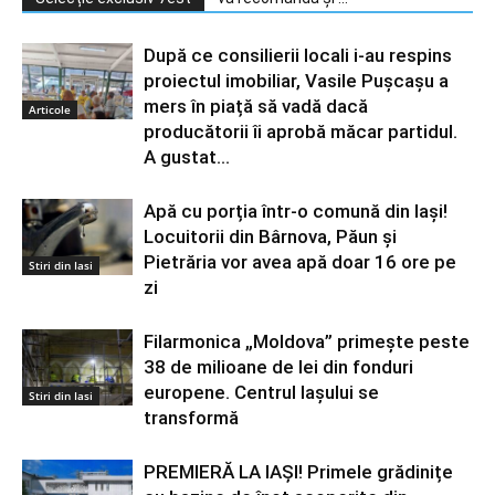
După ce consilierii locali i-au respins
proiectul imobiliar, Vasile Pușcașu a
mers în piață să vadă dacă
Articole
producătorii îi aprobă măcar partidul.
A gustat...
Apă cu porția într-o comună din Iași!
Locuitorii din Bârnova, Păun și
Pietrăria vor avea apă doar 16 ore pe
Stiri din Iasi
zi
Filarmonica „Moldova” primește peste
38 de milioane de lei din fonduri
europene. Centrul Iașului se
Stiri din Iasi
transformă
PREMIERĂ LA IAȘI! Primele grădinițe