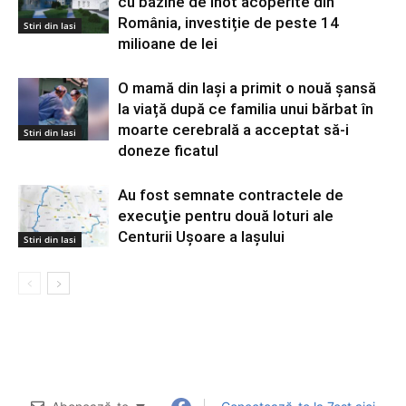
cu bazine de înot acoperite din
România, investiție de peste 14
Stiri din Iasi
milioane de lei
O mamă din Iași a primit o nouă șansă
la viață după ce familia unui bărbat în
moarte cerebrală a acceptat să-i
Stiri din Iasi
doneze ficatul
Au fost semnate contractele de
execuţie pentru două loturi ale
Centurii Uşoare a Iaşului
Stiri din Iasi