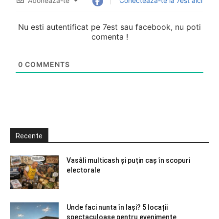
Abonează-te
Conectează-te la 7est aici
Nu esti autentificat pe 7est sau facebook, nu poti
comenta !
0
COMMENTS
Recente
Vasâli multicash și puțin caș în scopuri
electorale
Unde faci nunta în Iași? 5 locații
spectaculoase pentru evenimente