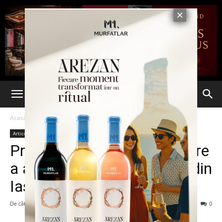
Acasă
Articole
Articole
Proiecte UNICEF de reducere
a absenteismului în școlile din
Iași
De către
admin
-
20 ianuarie 2014
115
0