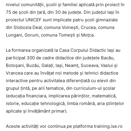
nivelul comunităţii, școlii și familiei aplicată prin proiect în
75 de şcoli din ţară, din 30 de județe. Din judeţul Iaşi în
proiectul UNICEF sunt implicate patru şcoli gimnaziale
din Slobozia Deal, comuna Voineşti, Crucea, comuna
Lungani, Goruni, comuna Tomeşti şi Moţca.
La formarea organizată la Casa Corpului Didactic Iaşi au
participat 300 de cadre didactice din județele Bacău,
Botoșani, Buzău, Galați, Iași, Neamț, Suceava, Vaslui şi
Vrancea care au învăţat noi metode şi tehnici didactice
interactive pentru activitatea diferenţiată cu elevii din
grupul ţintă, pe arii tematice, din curriculum-ul şcolar
(educaţia financiara, implicarea părinților, matematică,
istorie, educație tehnologică, limba română, aria științelor
aplicate şi învățământ primar).
Aceste activități vor continua pe platforma training.ise.ro