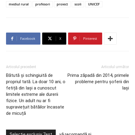
mediul rural
profesori
proiect
scoli
UNICEF
Facebook
X
Pinterest
Articolul precedent
Articolul următor
Bătută și schingiuită de
Prima zăpadă din 2014, primele
propriul tată. La doar 10 ani, o
probleme pentru șoferii din
fetiță din Iași a cunoscut
Iași
limitele extreme ale durerii
fizice. Un adult nu ar fi
supraviețuit bătăilor încasate
de micuță
Selecție exclusiv 7est
vă recomandă și ...