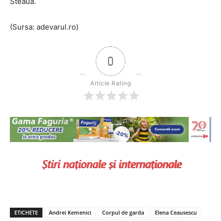
Steaua.
(Sursa: adevarul.ro)
0
Article Rating
ETICHETE
Andrei Kemenici
Corpul de garda
Elena Ceausescu