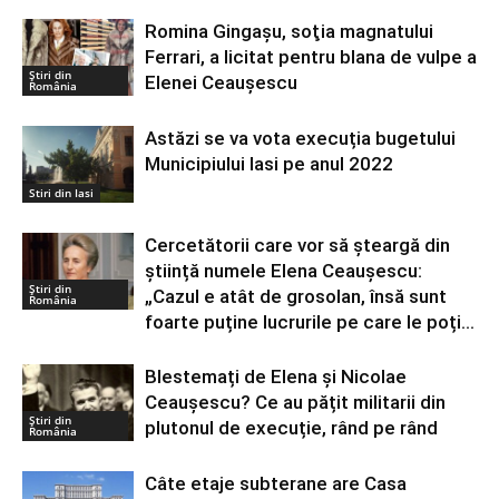
Romina Gingaşu, soţia magnatului
Ferrari, a licitat pentru blana de vulpe a
Știri din
Elenei Ceauşescu
România
Astăzi se va vota execuția bugetului
Municipiului Iasi pe anul 2022
Stiri din Iasi
Cercetătorii care vor să șteargă din
știință numele Elena Ceaușescu:
Știri din
„Cazul e atât de grosolan, însă sunt
România
foarte puține lucrurile pe care le poți...
Blestemați de Elena și Nicolae
Ceaușescu? Ce au pățit militarii din
Știri din
plutonul de execuție, rând pe rând
România
Câte etaje subterane are Casa