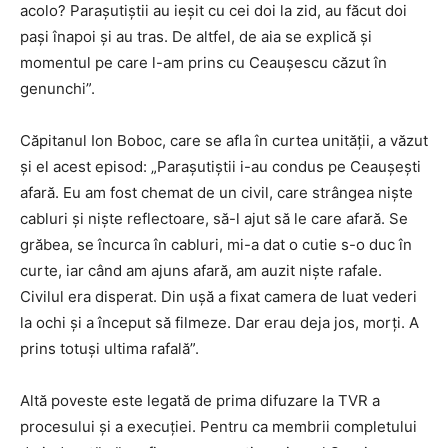
acolo? Paraşutiştii au ieşit cu cei doi la zid, au făcut doi
paşi înapoi şi au tras. De altfel, de aia se explică şi
momentul pe care l-am prins cu Ceauşescu căzut în
genunchi”.
Căpitanul Ion Boboc, care se afla în curtea unităţii, a văzut
şi el acest episod: „Paraşutiştii i-au condus pe Ceauşeşti
afară. Eu am fost chemat de un civil, care strângea nişte
cabluri şi nişte reflectoare, să-l ajut să le care afară. Se
grăbea, se încurca în cabluri, mi-a dat o cutie s-o duc în
curte, iar când am ajuns afară, am auzit nişte rafale.
Civilul era disperat. Din uşă a fixat camera de luat vederi
la ochi şi a început să filmeze. Dar erau deja jos, morţi. A
prins totuşi ultima rafală”.
Altă poveste este legată de prima difuzare la TVR a
procesului şi a execuţiei. Pentru ca membrii completului