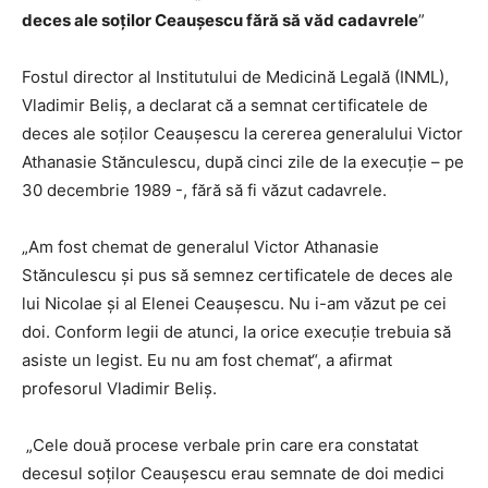
deces ale soţilor Ceauşescu fără să văd cadavrele
”
Fostul director al Institutului de Medicină Legală (INML),
Vladimir Beliş, a declarat că a semnat certificatele de
deces ale soţilor Ceauşescu la cererea generalului Victor
Athanasie Stănculescu, după cinci zile de la execuţie – pe
30 decembrie 1989 -, fără să fi văzut cadavrele.
„Am fost chemat de generalul Victor Athanasie
Stănculescu şi pus să semnez certificatele de deces ale
lui Nicolae şi al Elenei Ceauşescu. Nu i-am văzut pe cei
doi. Conform legii de atunci, la orice execuţie trebuia să
asiste un legist. Eu nu am fost chemat“, a afirmat
profesorul Vladimir Beliş.
„Cele două procese verbale prin care era constatat
decesul soţilor Ceauşescu erau semnate de doi medici