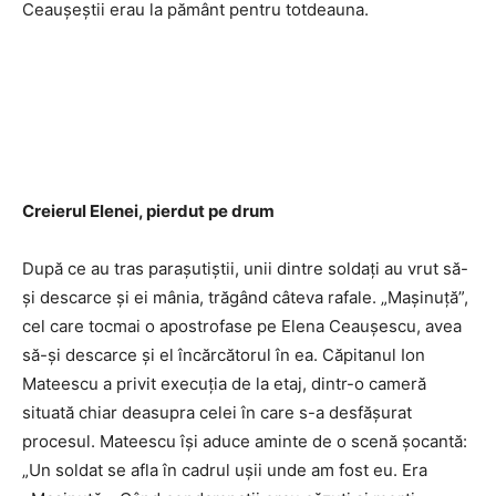
Ceauşeştii erau la pământ pentru totdeauna.
Creierul Elenei, pierdut pe drum
După ce au tras paraşutiştii, unii dintre soldaţi au vrut să-
şi descarce şi ei mânia, trăgând câteva rafale. „Maşinuţă”,
cel care tocmai o apostrofase pe Elena Ceauşescu, avea
să-şi descarce şi el încărcătorul în ea. Căpitanul Ion
Mateescu a privit execuţia de la etaj, dintr-o cameră
situată chiar deasupra celei în care s-a desfăşurat
procesul. Mateescu îşi aduce aminte de o scenă şocantă:
„Un soldat se afla în cadrul uşii unde am fost eu. Era