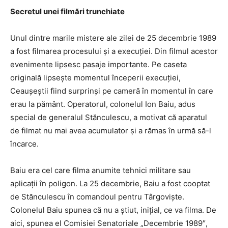
Secretul unei filmări trunchiate
Unul dintre marile mistere ale zilei de 25 decembrie 1989
a fost filmarea procesului şi a execuţiei. Din filmul acestor
evenimente lipsesc pasaje importante. Pe caseta
originală lipseşte momentul începerii execuţiei,
Ceauşeştii fiind surprinşi pe cameră în momentul în care
erau la pământ. Operatorul, colonelul Ion Baiu, adus
special de generalul Stănculescu, a motivat că aparatul
de filmat nu mai avea acumulator şi a rămas în urmă să-l
încarce.
Baiu era cel care filma anumite tehnici militare sau
aplicaţii în poligon. La 25 decembrie, Baiu a fost cooptat
de Stănculescu în comandoul pentru Târgovişte.
Colonelul Baiu spunea că nu a ştiut, iniţial, ce va filma. De
aici, spunea el Comisiei Senatoriale „Decembrie 1989″,