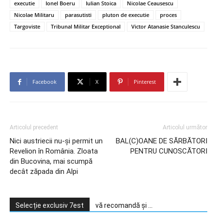
executie
Ionel Boeru
Iulian Stoica
Nicolae Ceausescu
Nicolae Militaru
parasutisti
pluton de executie
proces
Targoviste
Tribunal Militar Exceptional
Victor Atanasie Stanculescu
Facebook
X
Pinterest
Articolul precedent
Articolul următor
Nici austriecii nu-și permit un
BAL(C)OANE DE SĂRBĂTORI
Revelion în România. Zloata
PENTRU CUNOSCĂTORI
din Bucovina, mai scumpă
decât zăpada din Alpi
Selecție exclusiv 7est
vă recomandă și ...