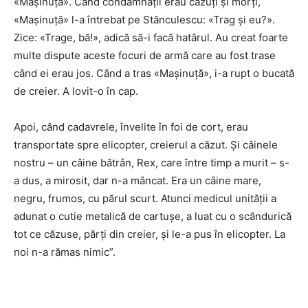
«Maşinuţă». Când condamnaţii erau căzuţi şi morţi,
«Maşinuţă» l-a întrebat pe Stănculescu: «Trag şi eu?».
Zice: «Trage, bă!», adică să-i facă hatârul. Au creat foarte
multe dispute aceste focuri de armă care au fost trase
când ei erau jos. Când a tras «Maşinuţă», i-a rupt o bucată
de creier. A lovit-o în cap.
Apoi, când cadavrele, învelite în foi de cort, erau
transportate spre elicopter, creierul a căzut. Şi câinele
nostru – un câine bătrân, Rex, care între timp a murit – s-
a dus, a mirosit, dar n-a mâncat. Era un câine mare,
negru, frumos, cu părul scurt. Atunci medicul unităţii a
adunat o cutie metalică de cartuşe, a luat cu o scândurică
tot ce căzuse, părţi din creier, şi le-a pus în elicopter. La
noi n-a rămas nimic”.