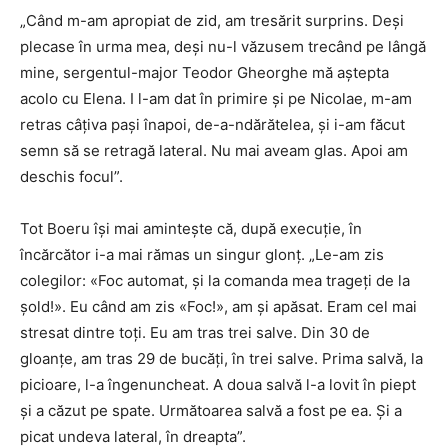
„Când m-am apropiat de zid, am tresărit surprins. Deşi
plecase în urma mea, deşi nu-l văzusem trecând pe lângă
mine, sergentul-major Teodor Gheorghe mă aştepta
acolo cu Elena. I l-am dat în primire şi pe Nicolae, m-am
retras câţiva paşi înapoi, de-a-ndărătelea, şi i-am făcut
semn să se retragă lateral. Nu mai aveam glas. Apoi am
deschis focul”.
Tot Boeru îşi mai aminteşte că, după execuţie, în
încărcător i-a mai rămas un singur glonţ. „Le-am zis
colegilor: «Foc automat, şi la comanda mea trageţi de la
şold!». Eu când am zis «Foc!», am şi apăsat. Eram cel mai
stresat dintre toţi. Eu am tras trei salve. Din 30 de
gloanţe, am tras 29 de bucăţi, în trei salve. Prima salvă, la
picioare, l-a îngenuncheat. A doua salvă l-a lovit în piept
şi a căzut pe spate. Următoarea salvă a fost pe ea. Şi a
picat undeva lateral, în dreapta”.