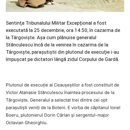
Sentinţa Tribunalului Militar Excepţional a fost
executată la 25 decembrie, ora 14.50, în cazarma de
la Târgovişte. Aşa cum plănuise generalul
Stănculescu încă de la venirea în cazarma de la
Târgovişte, paraşutiştii din plutonul de execuţie i-au
împuşcat pe dictatori lângă zidul Corpului de Gardă.
Plutonul de execuţie al Ceauşeştilor a fost constituit de
Victor Atanasie Stănculescu înaintea procesului de la
Târgovişte. Generalul a selectat trei dintre cei opt
paraşutişti veniţi de la Boteni. E vorba de căpitanul Ionel
Boeru, plutonierul Dorin Cârlan şi sergentul-major
Octavian Gheorghiu.