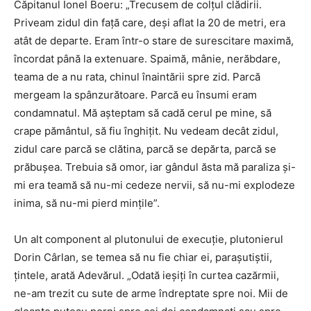
Căpitanul Ionel Boeru: „Trecusem de colţul clădirii.
Priveam zidul din faţă care, deşi aflat la 20 de metri, era
atât de departe. Eram într-o stare de surescitare maximă,
încordat până la extenuare. Spaimă, mânie, nerăbdare,
teama de a nu rata, chinul înaintării spre zid. Parcă
mergeam la spânzurătoare. Parcă eu însumi eram
condamnatul. Mă aşteptam să cadă cerul pe mine, să
crape pământul, să fiu înghiţit. Nu vedeam decât zidul,
zidul care parcă se clătina, parcă se depărta, parcă se
prăbuşea. Trebuia să omor, iar gândul ăsta mă paraliza şi-
mi era teamă să nu-mi cedeze nervii, să nu-mi explodeze
inima, să nu-mi pierd minţile”.
Un alt component al plutonului de execuţie, plutonierul
Dorin Cârlan, se temea să nu fie chiar ei, paraşutiştii,
ţintele, arată Adevărul. „Odată ieşiţi în curtea cazărmii,
ne-am trezit cu sute de arme îndreptate spre noi. Mii de