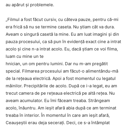
au apărut şi problemele.
„Filmul a fost făcut cursiv, cu câteva pauze, pentru că-mi
era frică să nu se termine caseta. Nu ştiam cât va dura.
Aveam o singură casetă la mine. Eu am luat imagini şi din
pauza procesului, ca să pun în evidenţă exact cine a intrat
acolo şi cine n-a intrat acolo. Eu, dacă ştiam ce voi filma,
luam cu mine un te
hnician, un om pentru lumini. Dar nu m-am pregătit
special. Filmarea procesului am făcut-o alimentându-mă
de la reţeaua electrică. Apoi a fost momentul cu legatul
mâinilor. Precipitările de acolo. După ce i-a legat, eu am
trecut camera de pe reţeaua electrică pe altă reţea. Nu
aveam acumulator. Eu îmi făceam treaba. Strângeam
acolo, înăuntru. Am ieşit afară abia după ce am terminat
treaba în interior. În momentul în care am ieşit afară,
Ceauşeştii erau deja seceraţi. Deci, ce s-a întâmplat