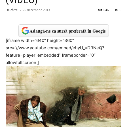
(VIDEO)
De către
-
25 decembrie 2013
646
0
Adaugă-ne ca sursă preferată în Google
[iframe width=”640″ height=”360″
src=”//www.youtube.com/embed/ehyU_uDRNeQ?
feature=player_embedded” frameborder=”0″
allowfullscreen ]