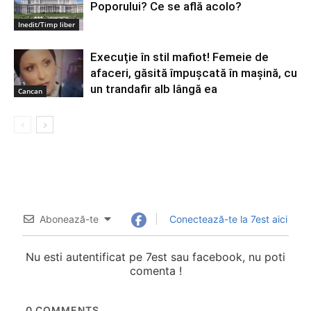
Poporului? Ce se află acolo?
Inedit/Timp liber
Execuție în stil mafiot! Femeie de
afaceri, găsită împușcată în mașină, cu
un trandafir alb lângă ea
Cancan
Abonează-te
Conectează-te la 7est aici
Nu esti autentificat pe 7est sau facebook, nu poti
comenta !
0
COMMENTS