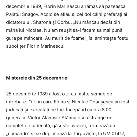
decembrie 1989, Florin Marinescu a rămas să păzească
Palatul Snagov. Acolo se aflau şi cei doi câini preferaţi ai
dictatorului, Sharona şi Corbu. „Nu mâncau decât din
mâna lui Nicolae. Nu am reuşit să-i facem să mai pună
gura pe mâncare. Au murit de foame”, îşi aminteşte fostul
subofiţer Florin Marinescu.
Misterele din 25 decembrie
25 decembrie 1989 a fost o zi cu multe semne de
întrebare. O zi în care Elena şi Nicolae Ceauşescu au fost
judecaţi şi executaţi pe loc. Începând cu ora 8.00,
generalul Victor Atanasie Stănculescu strânge un
complet de judecată, găseşte avocaţi, formează un
„comando” şi se deplasează la Târgovişte, la UM 01417,