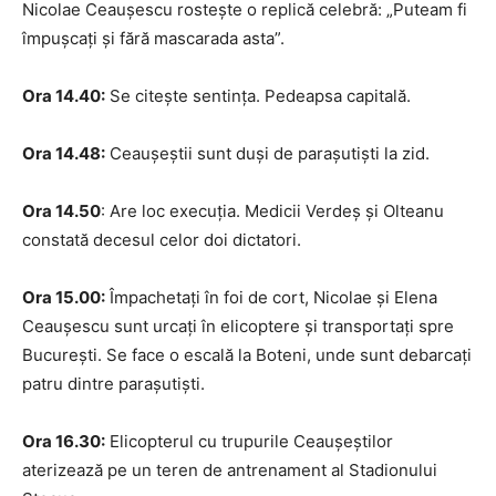
Nicolae Ceauşescu rosteşte o replică celebră: „Puteam fi
împuşcaţi şi fără mascarada asta”.
Ora 14.40:
Se citeşte sentinţa. Pedeapsa capitală.
Ora 14.48:
Ceauşeştii sunt duşi de paraşutişti la zid.
Ora 14.50
: Are loc execuţia. Medicii Verdeş şi Olteanu
constată decesul celor doi dictatori.
Ora 15.00:
Împachetaţi în foi de cort, Nicolae şi Elena
Ceauşescu sunt urcaţi în elicoptere şi transportaţi spre
Bucureşti. Se face o escală la Boteni, unde sunt debarcaţi
patru dintre paraşutişti.
Ora 16.30:
Elicopterul cu trupurile Ceauşeştilor
aterizează pe un teren de antrenament al Stadionului