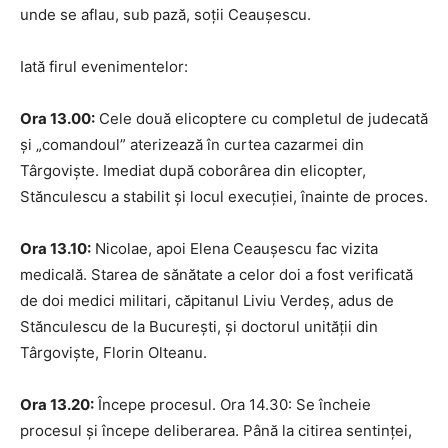
unde se aflau, sub pază, soţii Ceauşescu.
Iată firul evenimentelor:
Ora 13.00:
Cele două elicoptere cu completul de judecată
şi „comandoul” aterizează în curtea cazarmei din
Târgovişte. Imediat după coborârea din elicopter,
Stănculescu a stabilit şi locul execuţiei, înainte de proces.
Ora 13.10:
Nicolae, apoi Elena Ceauşescu fac vizita
medicală. Starea de sănătate a celor doi a fost verificată
de doi medici militari, căpitanul Liviu Verdeş, adus de
Stănculescu de la Bucureşti, şi doctorul unităţii din
Târgovişte, Florin Olteanu.
Ora 13.20:
Începe procesul. Ora 14.30: Se încheie
procesul şi începe deliberarea. Până la citirea sentinţei,