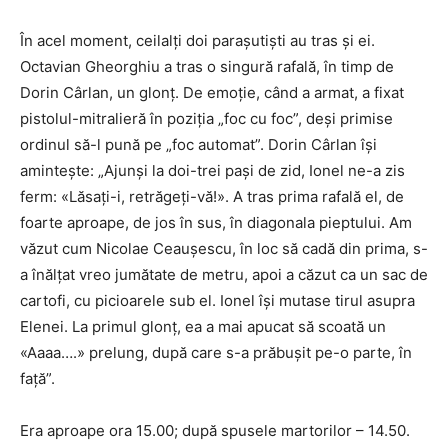
În acel moment, ceilalţi doi paraşutişti au tras şi ei.
Octavian Gheorghiu a tras o singură rafală, în timp de
Dorin Cârlan, un glonţ. De emoţie, când a armat, a fixat
pistolul-mitralieră în poziţia „foc cu foc”, deşi primise
ordinul să-l pună pe „foc automat”. Dorin Cârlan îşi
aminteşte: „Ajunşi la doi-trei paşi de zid, Ionel ne-a zis
ferm: «Lăsaţi-i, retrăgeţi-vă!». A tras prima rafală el, de
foarte aproape, de jos în sus, în diagonala pieptului. Am
văzut cum Nicolae Ceauşescu, în loc să cadă din prima, s-
a înălţat vreo jumătate de metru, apoi a căzut ca un sac de
cartofi, cu picioarele sub el. Ionel îşi mutase tirul asupra
Elenei. La primul glonţ, ea a mai apucat să scoată un
«Aaaa….» prelung, după care s-a prăbuşit pe-o parte, în
faţă”.
Era aproape ora 15.00; după spusele martorilor – 14.50.