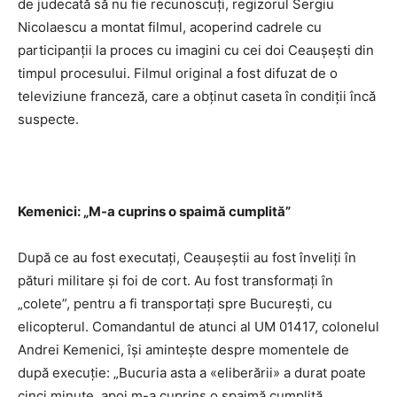
de judecată să nu fie recunoscuţi, regizorul Sergiu
Nicolaescu a montat filmul, acoperind cadrele cu
participanţii la proces cu imagini cu cei doi Ceauşeşti din
timpul procesului. Filmul original a fost difuzat de o
televiziune franceză, care a obţinut caseta în condiţii încă
suspecte.
Kemenici: „M-a cuprins o spaimă cumplită”
După ce au fost executaţi, Ceauşeştii au fost înveliţi în
pături militare şi foi de cort. Au fost transformaţi în
„colete”, pentru a fi transportaţi spre Bucureşti, cu
elicopterul. Comandantul de atunci al UM 01417, colonelul
Andrei Kemenici, îşi aminteşte despre momentele de
după execuţie: „Bucuria asta a «eliberării» a durat poate
cinci minute, apoi m-a cuprins o spaimă cumplită,