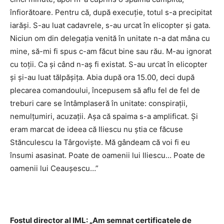
înfiorătoare. Pentru că, după execuţie, totul s-a precipitat
iarăşi. S-au luat cadavrele, s-au urcat în elicopter şi gata.
Niciun om din delegaţia venită în unitate n-a dat mâna cu
mine, să-mi fi spus c-am făcut bine sau rău. M-au ignorat
cu toţii. Ca şi când n-aş fi existat. S-au urcat în elicopter
şi şi-au luat tălpăşiţa. Abia după ora 15.00, deci după
plecarea comandoului, începusem să aflu fel de fel de
treburi care se întâmplaseră în unitate: conspiraţii,
nemulţumiri, acuzaţii. Aşa că spaima s-a amplificat. Şi
eram marcat de ideea că Iliescu nu ştia ce făcuse
Stănculescu la Târgovişte. Mă gândeam că voi fi eu
însumi asasinat. Poate de oamenii lui Iliescu… Poate de
oamenii lui Ceauşescu…”
Fostul director al IML: „Am semnat certificatele de