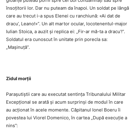
gloanţe puteau porni spre cei doi condamnaţi sau spre
însoţitorii lor. Dar nu puteam da înapoi. Un soldat pe lângă
care au trecut i-a spus Elenei cu ranchiună: «Ai dat de
dracu’, Leano!»”. Un alt martor ocular, locotenentul-major
Iulian Stoica, a auzit şi replica ei: „Fir-ar mă-ta a dracu’!”.
Soldatul era cunoscut în unitate prin porecla sa:
„Maşinuţă”.
Zidul morţii
Paraşutiştii care au executat sentinţa Tribunalului Militar
Excepţional se arată şi acum surprinşi de modul în care
au acţionat în acele momente. Căpitanul Ionel Boeru îi
povestea lui Viorel Domenico, în cartea „După execuţie a
nins”: