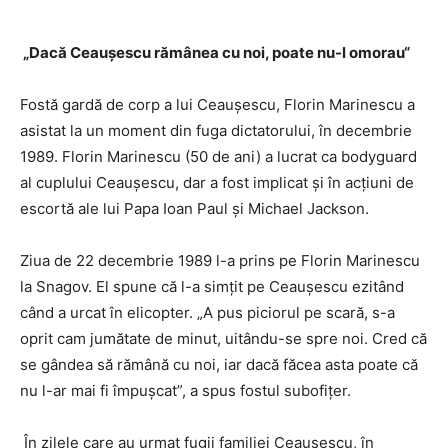
„Dacă Ceauşescu rămânea cu noi, poate nu-l omorau“
Fostă gardă de corp a lui Ceauşescu, Florin Marinescu a
asistat la un moment din fuga dictatorului, în decembrie
1989. Florin Marinescu (50 de ani) a lucrat ca bodyguard
al cuplului Ceauşescu, dar a fost implicat şi în acţiuni de
escortă ale lui Papa Ioan Paul şi Michael Jackson.
Ziua de 22 decembrie 1989 l-a prins pe Florin Marinescu
la Snagov. El spune că l-a simţit pe Ceauşescu ezitând
când a urcat în elicopter. „A pus piciorul pe scară, s-a
oprit cam jumătate de minut, uitân­du-se spre noi. Cred că
se gândea să rămână cu noi, iar dacă făcea asta poate că
nu l-ar mai fi împuşcat”, a spus fostul subofiţer.
În zilele care au urmat fugii familiei Ceauşescu, în