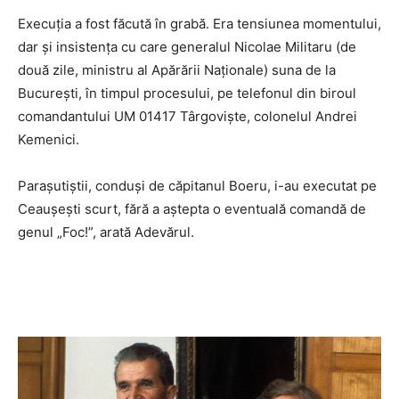
Execuţia a fost făcută în grabă. Era tensiunea momentului,
dar şi insistenţa cu care generalul Nicolae Militaru (de
două zile, ministru al Apărării Naţionale) suna de la
Bucureşti, în timpul procesului, pe telefonul din biroul
comandantului UM 01417 Târgovişte, colonelul Andrei
Kemenici.
Paraşutiştii, conduşi de căpitanul Boeru, i-au executat pe
Ceauşeşti scurt, fără a aştepta o eventuală comandă de
genul „Foc!”, arată Adevărul.