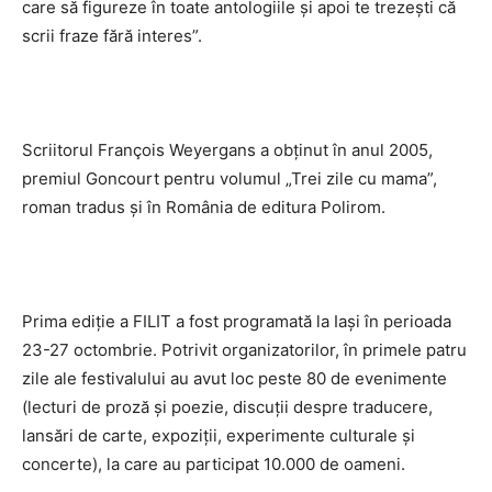
care să figureze în toate antologiile şi apoi te trezeşti că
scrii fraze fără interes”.
Scriitorul François Weyergans a obţinut în anul 2005,
premiul Goncourt pentru volumul „Trei zile cu mama”,
roman tradus şi în România de editura Polirom.
Prima ediţie a FILIT a fost programată la Iaşi în perioada
23-27 octombrie. Potrivit organizatorilor, în primele patru
zile ale festivalului au avut loc peste 80 de evenimente
(lecturi de proză şi poezie, discuţii despre traducere,
lansări de carte, expoziţii, experimente culturale şi
concerte), la care au participat 10.000 de oameni.