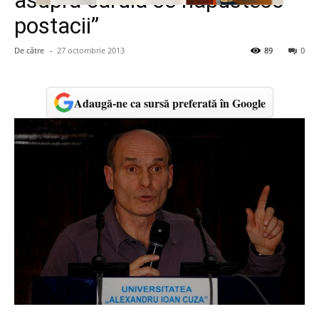
asupra căruia se năpustesc
postacii”
De către
-
27 octombrie 2013
89
0
Adaugă-ne ca sursă preferată în Google