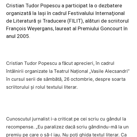
Cristian Tudor Popescu a participat la o dezbatere
organizată la Iaşi în cadrul Festivalului Internaţional
de Literatură şi Traducere (FILIT), alături de scriitorul
François Weyergans, laureat al Premiului Goncourt în
anul 2005.
Cristian Tudor Popescu a făcut aprecieri, în cadrul
întâlnirii organizate la Teatrul Naţional „Vasile Alecsandri”
în cursul serii de sâmbătă, 26 octombrie, despre soarta
scriitorului şi rolul textului literar.
Cunoscutul jurnalist i-a criticat pe cei scriu cu gândul la
recompense. „Eu paralizez dacă scriu gândindu-mă la un
premiu pe care o să-l iau. Nu poţi ghida textul literar. Ca