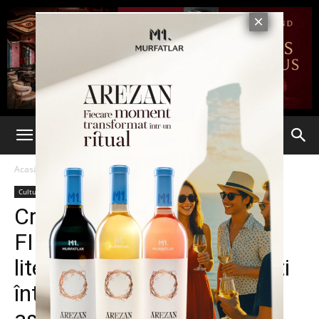
Acasă
Cultură & Opinii
Cultură & Opinii
Cristian Tudor Popescu la
FILIT: „Dacă publici un text
literar pe internet, te trezeşti
într-o hazna şi devii un taur