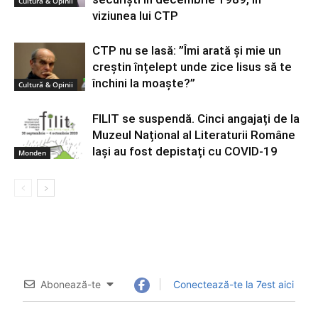
Cultură & Opinii
viziunea lui CTP
CTP nu se lasă: ”Îmi arată și mie un
creștin înțelept unde zice Iisus să te
închini la moaște?”
Cultură & Opinii
FILIT se suspendă. Cinci angajați de la
Muzeul Național al Literaturii Române
Iași au fost depistați cu COVID-19
Monden
Abonează-te
Conectează-te la 7est aici