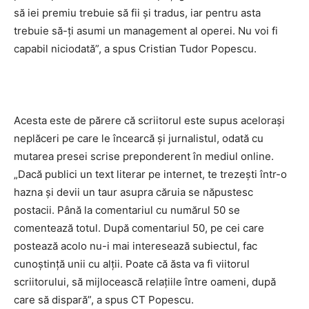
să iei premiu trebuie să fii şi tradus, iar pentru asta
trebuie să-ţi asumi un management al operei. Nu voi fi
capabil niciodată”, a spus Cristian Tudor Popescu.
Acesta este de părere că scriitorul este supus aceloraşi
neplăceri pe care le încearcă şi jurnalistul, odată cu
mutarea presei scrise preponderent în mediul online.
„Dacă publici un text literar pe internet, te trezeşti într-o
hazna şi devii un taur asupra căruia se năpustesc
postacii. Până la comentariul cu numărul 50 se
comentează totul. După comentariul 50, pe cei care
postează acolo nu-i mai interesează subiectul, fac
cunoştinţă unii cu alţii. Poate că ăsta va fi viitorul
scriitorului, să mijlocească relaţiile între oameni, după
care să dispară”, a spus CT Popescu.