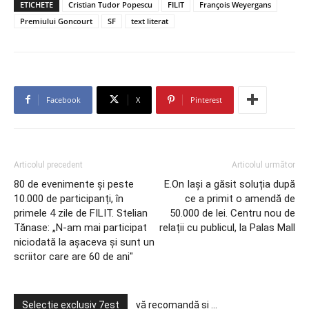
ETICHETE
Cristian Tudor Popescu
FILIT
François Weyergans
Premiului Goncourt
SF
text literat
Facebook
X
Pinterest
Articolul precedent
Articolul următor
80 de evenimente și peste
E.On Iași a găsit soluția după
10.000 de participanți, în
ce a primit o amendă de
primele 4 zile de FILIT. Stelian
50.000 de lei. Centru nou de
Tănase: „N-am mai participat
relații cu publicul, la Palas Mall
niciodată la aşaceva şi sunt un
scriitor care are 60 de ani"
Selecție exclusiv 7est
vă recomandă și ...