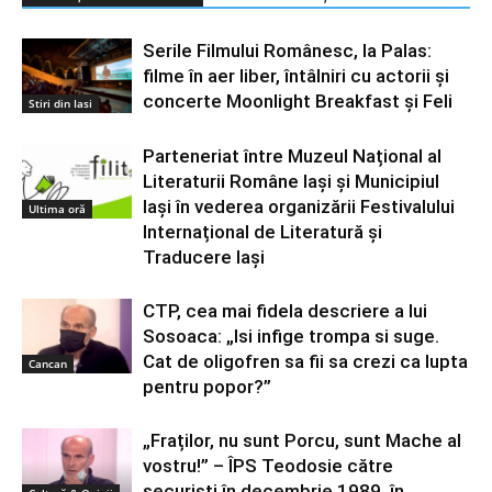
Serile Filmului Românesc, la Palas:
filme în aer liber, întâlniri cu actorii şi
concerte Moonlight Breakfast şi Feli
Stiri din Iasi
Parteneriat între Muzeul Național al
Literaturii Române Iași și Municipiul
Iași în vederea organizării Festivalului
Ultima oră
Internațional de Literatură și
Traducere Iași
CTP, cea mai fidela descriere a lui
Sosoaca: „Isi infige trompa si suge.
Cat de oligofren sa fii sa crezi ca lupta
Cancan
pentru popor?”
„Fraților, nu sunt Porcu, sunt Mache al
vostru!” – ÎPS Teodosie către
securiști în decembrie 1989, în