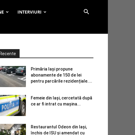
NE
INTERVIURI
Recente
Primăria Iași propune
abonamente de 150 de lei
pentru parcările rezidențiale....
Femeie din Iași, cercetată după
ce ar fi intrat cu mașina...
Restaurantul Odeon din Iași,
închis de ISU și amendat cu