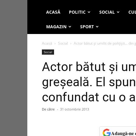
ACASĂ
POLITIC
SOCIAL
CUL
MAGAZIN
SPORT
Acasă
Social
Actor bătut și umilit de polițiști… din 
Social
Actor bătut și umi
greșeală. El spun
confundat cu o a
De către
-
31 octombrie 2013
Adaugă-ne c