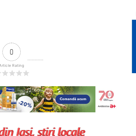
0
Article Rating