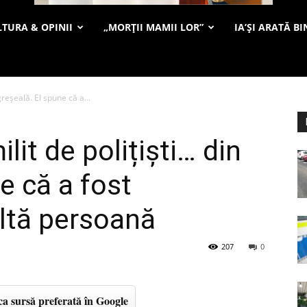
TURA & OPINII
„MORȚII MAMII LOR”
IA’ȘI ARATĂ BI
greșeală. El spune că a...
lit de polițiști… din
e că a fost
ltă persoană
207
0
a sursă preferată în Google