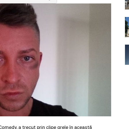
iComedy, a trecut prin clipe grele în această