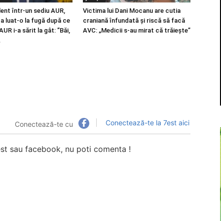
lent într-un sediu AUR,
Victima lui Dani Mocanu are cutia
a luat-o la fugă după ce
craniană înfundată și riscă să facă
R i-a sărit la gât: ”Băi,
AVC: „Medicii s-au mirat că trăieşte”
.
Conectează-te la 7est aici
Conectează-te cu
7est sau facebook, nu poti comenta !