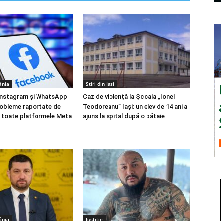
ânia
Stiri din Iasi
Instagram și WhatsApp
Caz de violență la Școala „Ionel
robleme raportate de
Teodoreanu” Iași: un elev de 14 ani a
la toate platformele Meta
ajuns la spital după o bătaie
ânia
Justiție