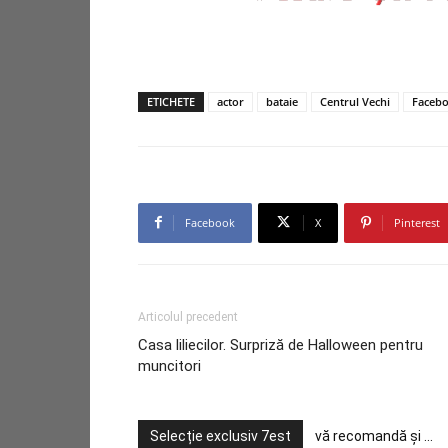
ETICHETE
actor
bataie
Centrul Vechi
Faceb
Facebook
X
Pinterest
Articolul precedent
Casa liliecilor. Surpriză de Halloween pentru
muncitori
Selecție exclusiv 7est
vă recomandă și ...