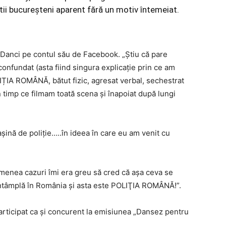
ştii bucureşteni aparent fără un motiv întemeiat.
u Danci pe contul său de Facebook. „Ştiu că pare
onfundat (asta fiind singura explicaţie prin ce am
IȚIA ROMÂNĂ, bătut fizic, agresat verbal, sechestrat
în timp ce filmam toată scena şi înapoiat după lungi
şină de poliţie…..în ideea în care eu am venit cu
emenea cazuri îmi era greu să cred că așa ceva se
întâmplă în România şi asta este POLIŢIA ROMÂNĂ!”.
articipat ca și concurent la emisiunea „Dansez pentru