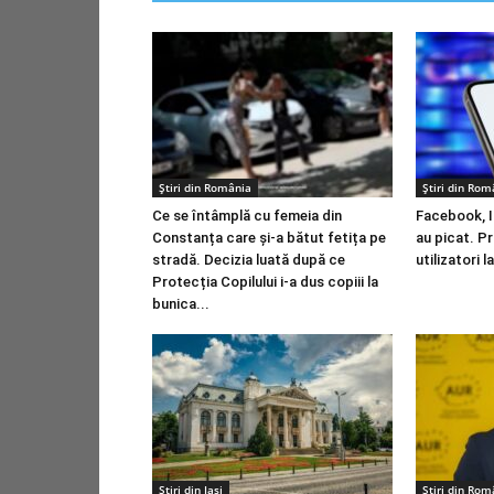
Știri din România
Știri din Rom
Ce se întâmplă cu femeia din
Facebook, 
Constanța care și-a bătut fetița pe
au picat. P
stradă. Decizia luată după ce
utilizatori 
Protecția Copilului i-a dus copiii la
bunica...
Stiri din Iasi
Știri din Rom