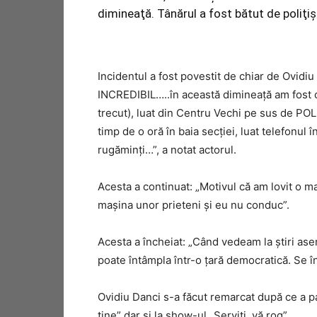
dimineaţă. Tânărul a fost bătut de poliţi
Incidentul a fost povestit de chiar de Ovidi
INCREDIBIL…..în această dimineață am fost c
trecut), luat din Centru Vechi pe sus de POL
timp de o oră în baia secţiei, luat telefonul 
rugăminţi…”, a notat actorul.
Acesta a continuat: „Motivul că am lovit o ma
maşina unor prieteni şi eu nu conduc”.
Acesta a încheiat: „Când vedeam la ştiri as
poate întâmpla într-o ţară democratică. Se 
Ovidiu Danci s-a făcut remarcat după ce a p
tine” dar şi la show-ul „Serviţi, vă rog”.