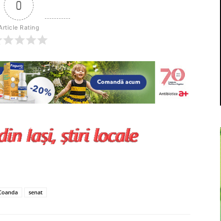
0
Article Rating
 Coanda
senat