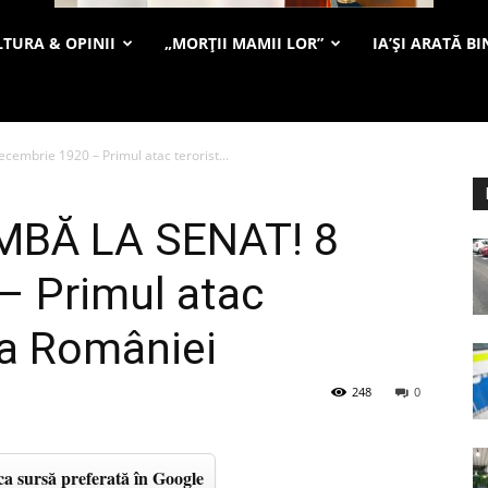
TURA & OPINII
„MORȚII MAMII LOR”
IA’ȘI ARATĂ BI
mbrie 1920 – Primul atac terorist...
MBĂ LA SENAT! 8
– Primul atac
ria României
248
0
a sursă preferată în Google