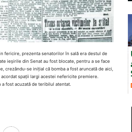
in fericire, prezenta senatorilor în sală era destul de
ate ieşirile din Senat au fost blocate, pentru a se face
e, crezându-se iniţial că bomba a fost aruncată de aici,
 acordat spaţii largi acestei nefericite premiere.
 fost acuzată de teribilul atentat.