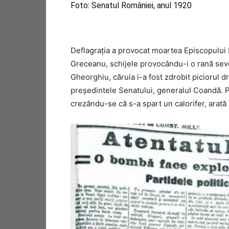
Foto: Senatul României, anul 1920
Deflagraţia a provocat moartea Episcopului Ra
Greceanu, schijele provocându-i o rană sever
Gheorghiu, căruia i-a fost zdrobit piciorul d
preşedintele Senatului, generalul Coandă. Pa
crezându-se că s-a spart un calorifer, arată s