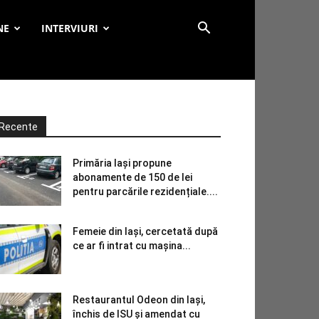
NE
INTERVIURI
Recente
Primăria Iași propune
abonamente de 150 de lei
pentru parcările rezidențiale....
Femeie din Iași, cercetată după
ce ar fi intrat cu mașina...
Restaurantul Odeon din Iași,
închis de ISU și amendat cu