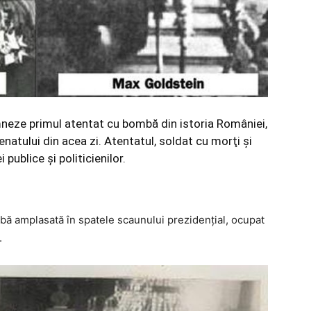
eze primul atentat cu bombă din istoria României,
atului din acea zi. Atentatul, soldat cu morţi şi
 publice şi politicienilor.
mbă amplasată în spatele scaunului prezidenţial, ocupat
.