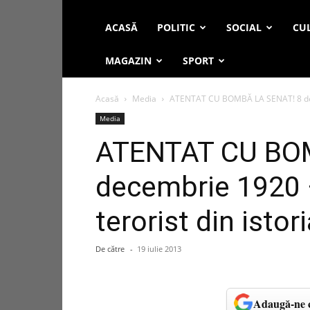
ACASĂ
POLITIC
SOCIAL
CUL
MAGAZIN
SPORT
Acasă
Media
ATENTAT CU BOMBĂ LA SENAT! 8 dece
Media
ATENTAT CU BO
decembrie 1920 
terorist din isto
De către
-
19 iulie 2013
Adaugă-ne c