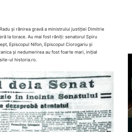
du şi rănirea gravă a ministrului justiţiei Dimitrie
ă la torace. Au mai fost răniţi: senatorul Spiru
rept, Episcopul Nifon, Episcopul Ciorogariu şi
nica şi nedumerirea au fost foarte mari, iniţial
ite-ul historia.ro.