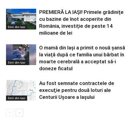
PREMIERĂ LA IAȘI! Primele grădinițe
cu bazine de înot acoperite din
România, investiție de peste 14
Stiri din Iasi
milioane de lei
O mamă din Iași a primit o nouă șansă
la viață după ce familia unui bărbat în
moarte cerebrală a acceptat să-i
Stiri din Iasi
doneze ficatul
Au fost semnate contractele de
execuţie pentru două loturi ale
Centurii Uşoare a Iaşului
Stiri din Iasi