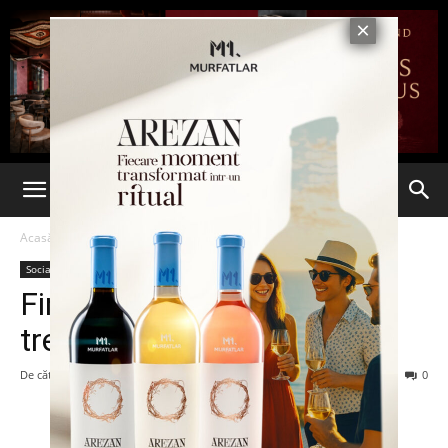
Acasă
Social
Social
Final cumplit pentru viaţa
trepidantă a unei studente
De către
-
4 iunie 2013
65
0