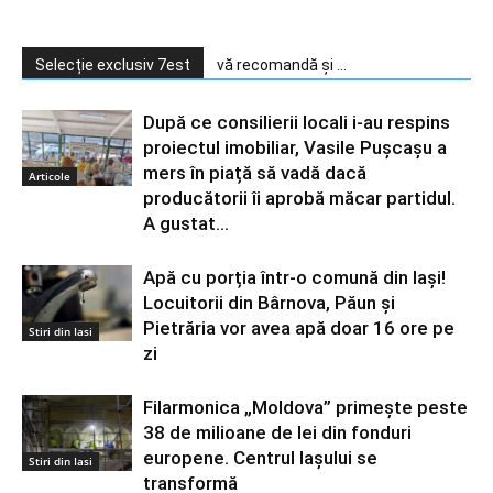
Selecție exclusiv 7est
vă recomandă și ...
După ce consilierii locali i-au respins
proiectul imobiliar, Vasile Pușcașu a
mers în piață să vadă dacă
Articole
producătorii îi aprobă măcar partidul.
A gustat...
Apă cu porția într-o comună din Iași!
Locuitorii din Bârnova, Păun și
Pietrăria vor avea apă doar 16 ore pe
Stiri din Iasi
zi
Filarmonica „Moldova” primește peste
38 de milioane de lei din fonduri
europene. Centrul Iașului se
Stiri din Iasi
transformă