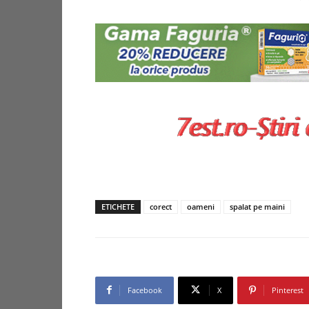
ETICHETE
corect
oameni
spalat pe maini
Facebook
X
Pinterest