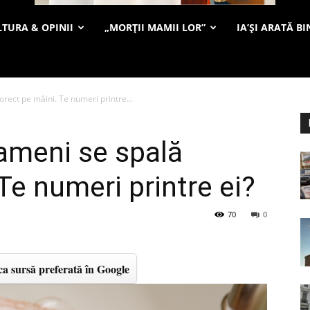
TURA & OPINII
„MORȚII MAMII LOR”
IA’ȘI ARATĂ BI
rect pe mâini. Te numeri printre...
ameni se spală
Te numeri printre ei?
70
0
a sursă preferată în Google