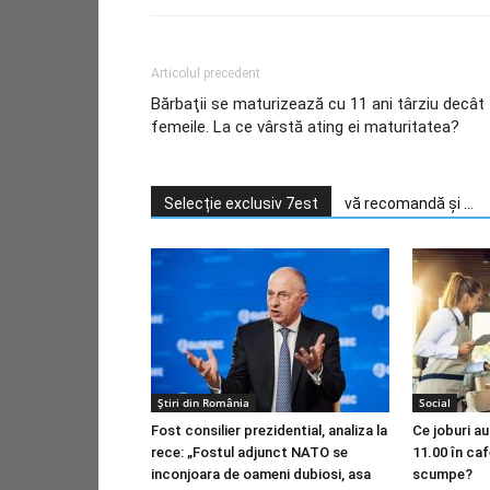
Articolul precedent
Bărbaţii se maturizează cu 11 ani târziu decât
femeile. La ce vârstă ating ei maturitatea?
Selecție exclusiv 7est
vă recomandă și ...
Știri din România
Social
Fost consilier prezidential, analiza la
Ce joburi au
rece: „Fostul adjunct NATO se
11.00 în ca
inconjoara de oameni dubiosi, asa
scumpe?