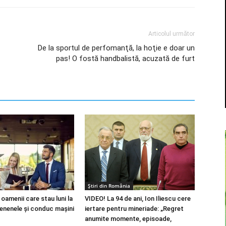
Articolul următor
De la sportul de perfomanţă, la hoţie e doar un
pas! O fostă handbalistă, acuzată de furt
Știri din România
 oamenii care stau luni la
VIDEO! La 94 de ani, Ion Iliescu cere
fenenele și conduc mașini
iertare pentru mineriade: „Regret
anumite momente, episoade,