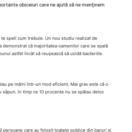
mportante obiceiuri care ne ajută să ne menţinem
 te speli cum trebuie. Un nou studiu realizat de
 a demonstrat că majoritatea oamenilor care se spală
unul astfel încât să reuşească să ucidă bacteriile.
ălau pe mâini într-un mod eficient. Mai grav este că o
au săpun, în timp ce 10 procente nu se spălau deloc
9 persoane care au folosit toatele publice din baruri şi