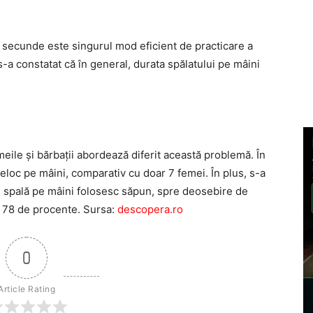
 secunde este singurul mod eficient de practicare a
s-a constatat că în general, durata spălatului pe mâini
ile şi bărbaţii abordează diferit această problemă. În
deloc pe mâini, comparativ cu doar 7 femei. În plus, s-a
e spală pe mâini folosesc săpun, spre deosebire de
e 78 de procente. Sursa:
descopera.ro
0
Article Rating