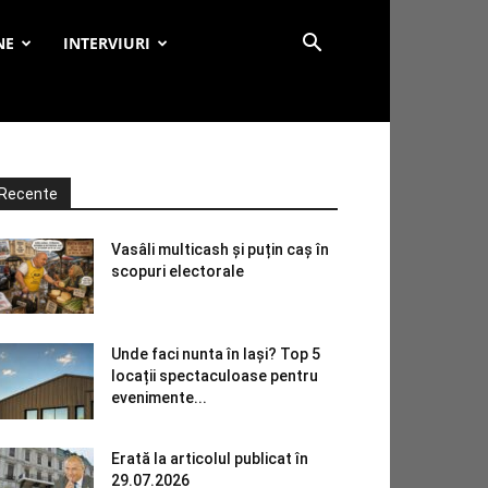
NE
INTERVIURI
Recente
Vasâli multicash și puțin caș în
scopuri electorale
Unde faci nunta în Iași? Top 5
locații spectaculoase pentru
evenimente...
Erată la articolul publicat în
29.07.2026