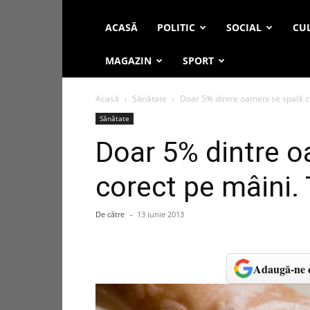
ACASĂ
POLITIC
SOCIAL
CUL
MAGAZIN
SPORT
Acasă
Sănătate
Doar 5% dintre oameni se spală co
Sănătate
Doar 5% dintre o
corect pe mâini. 
De către
-
13 iunie 2013
Adaugă-ne c