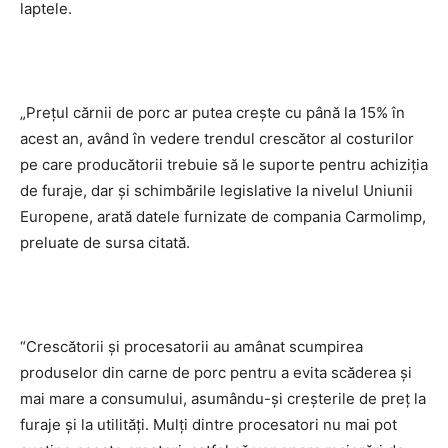
laptele.
„Preţul cărnii de porc ar putea creşte cu până la 15% în
acest an, având în vedere trendul crescător al costurilor
pe care producătorii trebuie să le suporte pentru achiziţia
de furaje, dar şi schimbările legislative la nivelul Uniunii
Europene, arată datele furnizate de compania Carmolimp,
preluate de sursa citată.
“Crescătorii şi procesatorii au amânat scumpirea
produselor din carne de porc pentru a evita scăderea şi
mai mare a consumului, asumându-şi creşterile de preţ la
furaje şi la utilităţi. Mulţi dintre procesatori nu mai pot