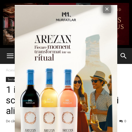
Acasă
Social
Social
1 iulie – Ziua cea mai
scumpă. Facturi mai mari şi
alimente mai scumpe
De către
-
28 iunie 2013
99
0