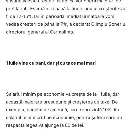
susţine aceste creşteri, astfel că vor opera majorări de
preţ la raft. Estimăm că până la finele anului creşterile vor
fi de 12-15%. Iar în perioada imediat următoare vom
vedea creşteri de până la 7%’, a declarat Olimpiu Şoneriu,
directorul general al Carmolimp.
1 iulie vine cu bani, dar şi cu taxe mai mari
Salariul minim pe economie va creşte de la 1 iulie, dar
această majorare presupune şi creşterea de taxe. De
exemplu, punctul de amendă, care reprezintă 10% din
salariul minim brut pe economie, pentru şoferii care nu
respectă legea va ajunge la 80 de lei.