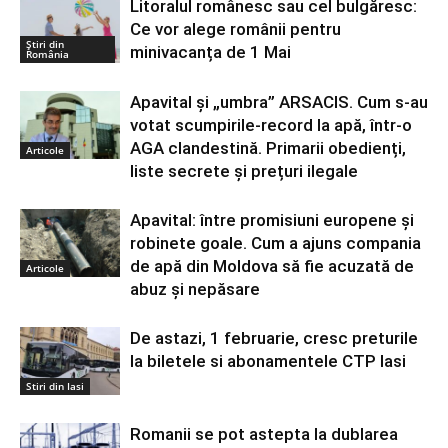
Litoralul românesc sau cel bulgăresc:
Ce vor alege românii pentru
Știri din
minivacanța de 1 Mai
România
Apavital și „umbra” ARSACIS. Cum s-au
votat scumpirile-record la apă, într-o
AGA clandestină. Primarii obedienți,
Articole
liste secrete și prețuri ilegale
Apavital: între promisiuni europene și
robinete goale. Cum a ajuns compania
de apă din Moldova să fie acuzată de
Articole
abuz și nepăsare
De astazi, 1 februarie, cresc preturile
la biletele si abonamentele CTP Iasi
Stiri din Iasi
Romanii se pot astepta la dublarea