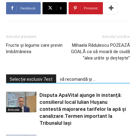
Facebook
X
Pinterest
Articolul precedent
Articolul următor
Fructe şi legume care previn
Mihaela Rădulescu POZEAZĂ
îmbătrânirea
GOALĂ ca să moară de ciudă
“alea urâte şi deştepte”
Selecție exclusiv 7est
vă recomandă și ...
Disputa ApaVital ajunge în instanță:
consilierul local Iulian Hușanu
contestă majorarea tarifelor la apă și
Articole
canalizare.Termen important la
Tribunalul Iași