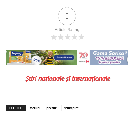
0
Article Rating
ETICHETE
facturi
preturi
scumpire