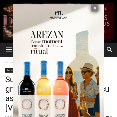
Acasă
Social
Social
Sute de ieşeni au încins
grătarele la Ciric şi au luat cu
asalt plajele de la ştrand
[VIDEO]
De către
-
28 mai 2013
67
0