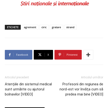
ETICHETE
agrement
ciric
gratare
strand
Facebook
X
Pinterest
Articolul precedent
Articolul următor
Atenţiile din sistemul medical
Profesorii din regiunea de
sunt urmărite cu ajutorul
nord-est vor învăţa cum să
bolnavilor [VIDEO]
predea mai bine [VIDEO]