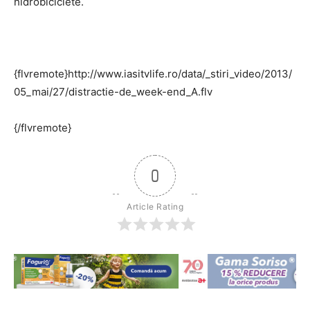
hidrobiciclete.
{flvremote}http://www.iasitvlife.ro/data/_stiri_video/2013/
05_mai/27/distractie-de_week-end_A.flv
{/flvremote}
0
Article Rating