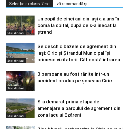
Selecție exclusiv 7est
vă recomandă și ...
Un copil de cinci ani din Iaşi a ajuns în
comă la spital, după ce s-a înecat la
ștrand
Stiri din Iasi
Se deschid bazele de agrement din
Iași: Ciric și Ștrandul Municipal își
primesc vizitatorii. Cât costă intrarea
Stiri din Iasi
3 persoane au fost rănite intr-un
accident produs pe șoseaua Ciric
Stiri din Iasi
S-a demarat prima etapa de
amenajare a parcului de agrement din
zona lacului Ezăreni
Stiri din Iasi