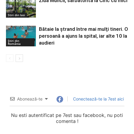
Ziua Muncii, sarbatorita la Ciric cu mici
Stiri din Iasi
Bătaie la ștrand între mai mulți tineri. O
persoană a ajuns la spital, iar alte 10 la
Știri din
audieri
România
Abonează-te
Conectează-te la 7est aici
Nu esti autentificat pe 7est sau facebook, nu poti
comenta !