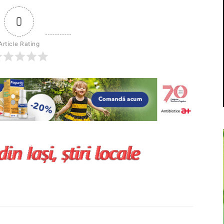
0
Article Rating