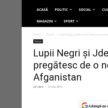
ACASĂ
POLITIC
SOCIAL
CUL
MAGAZIN
SPORT
Acasă
Social
Lupii Negri şi Jderii din Neamţ se pr
Social
Lupii Negri şi Jd
pregătesc de o n
Afganistan
De către
-
27 mai 2013
Adaugă-ne c