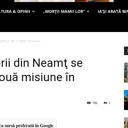
TURA & OPINII
„MORȚII MAMII LOR”
IA’ȘI ARATĂ BI
egătesc de o nouă misiune...
erii din Neamţ se
ouă misiune în
182
0
a sursă preferată în Google