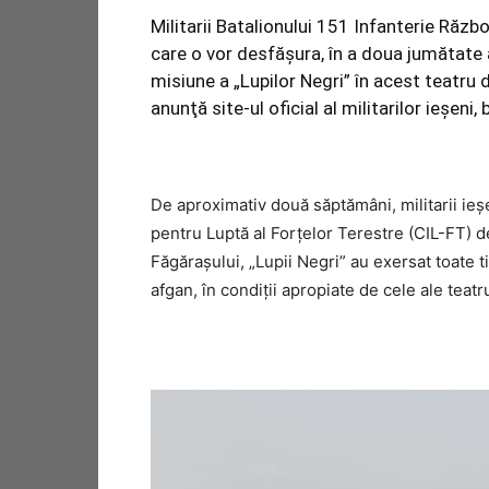
Militarii Batalionului 151 Infanterie Răzb
care o vor desfăşura, în a doua jumătate a
misiune a „Lupilor Negri” în acest teatru 
anunţă site-ul oficial al militarilor ieşeni
De aproximativ două săptămâni, militarii ieş
pentru Luptă al Forţelor Terestre (CIL-FT) de
Făgăraşului, „Lupii Negri” au exersat toate t
afgan, în condiţii apropiate de cele ale teatru