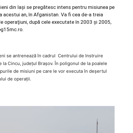
oieni din Iaşi se pregătesc intens pentru misiunea pe
 acestui an, în Afganistan. Va fi cea de-a treia
de operaţiuni, după cele executate în 2003 şi 2005,
, bg15mc.ro.
eni se antrenează în cadrul Centrului de Instruire
 la Cincu, judeţul Braşov. În poligonul de la poalele
ipurile de misiuni pe care le vor executa în deşertul
lui de operaţii.