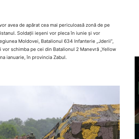
i vor avea de apărat cea mai periculoasă zonă de pe
tanul. Soldaţii ieşeni vor pleca în iunie şi vor
 regiunea Moldovei, Batalionul 634 Infanterie „Jderii”,
 îi vor schimba pe cei din Batalionul 2 Manevră „Yellow
na ianuarie, în provincia Zabul.