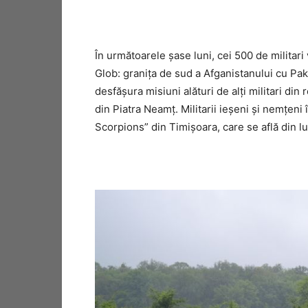
În următoarele şase luni, cei 500 de militar
Glob: graniţa de sud a Afganistanului cu Pakis
desfăşura misiuni alături de alţi militari din
din Piatra Neamţ. Militarii ieşeni şi nemţeni
Scorpions” din Timişoara, care se află din lu