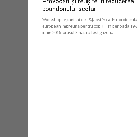
Provocări și reușite în reducerea
abandonului școlar
Workshop organizat de I.S.J. Iași în cadrul proiectulu
european Împreună pentru copii! În perioada 19-
iunie 2016, oraşul Sinaia a fost gazda...