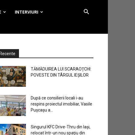
E
INTERVIURI
Recente
TĂMĂDUIREA LUI SCARAOȚCHI:
POVESTE DIN TÂRGUL IEȘILOR
După ce consilierii locali i-au
respins proiectul imobiliar, Vasile
Pușcașu a...
Singurul KFC Drive-Thru din Iași,
relocat într-un nou spaţiu din