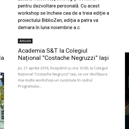
pentru dezvoltare personală. Cu acest
workshop se încheie cea de a treia ediție a
proiectului BiblioZen, ediția a patra va
demara în luna noiembrie a.c.
Articole
Academia S&T la Colegiul
la
Național ”Costache Negruzzi” Iaşi
Joi, 21 aprilie 2016, începând cu ora 10.00, la Colegiul
Naţional ”Costache Negruzzi” Iaşi, se vor desfăşura
mai multe workshop-uri susţinute în cadrul
Programului...