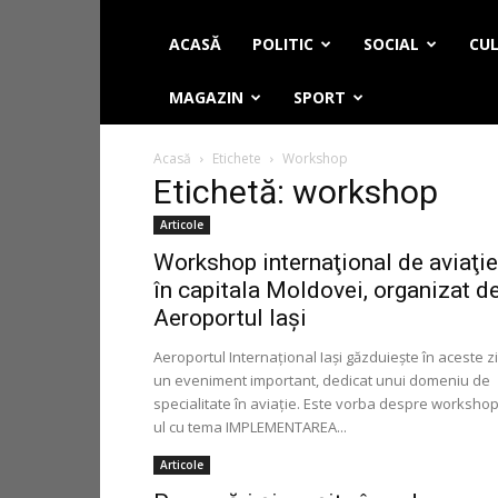
ACASĂ
POLITIC
SOCIAL
CUL
MAGAZIN
SPORT
Acasă
Etichete
Workshop
Etichetă: workshop
Articole
Workshop internaţional de aviaţie
în capitala Moldovei, organizat d
Aeroportul Iaşi
Aeroportul Internaţional Iaşi găzduieşte în aceste zi
un eveniment important, dedicat unui domeniu de
specialitate în aviaţie. Este vorba despre workshop
ul cu tema IMPLEMENTAREA...
Articole