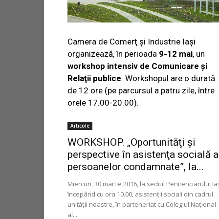
Camera de Comerţ şi Industrie Iaşi
organizează, în perioada
9-12 mai
, un
workshop intensiv de Comunicare şi
Relaţii publice
. Workshopul are o durată
de 12 ore (pe parcursul a patru zile, între
orele 17.00-20.00).
Articole
WORKSHOP. „Oportunităţi şi
perspective în asistenţa socială a
persoanelor condamnate”, la...
Miercuri, 30 martie 2016, la sediul Penitenciarului Iaş
începând cu ora 10.00, asistenţii sociali din cadrul
unităţii noastre, în parteneriat cu Colegiul Naţional
al...