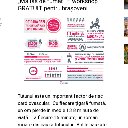
„Mă las de fumat” – workshop
GRATUIT pentru brașoveni
i
21
Tutunul este un important factor de risc
cardiovascular.
Cu fiecare ţigară fumată,
un om pierde în medie 13.8 minute de
viaţă.
La fiecare 16 minute, un roman
moare din cauza tutunului.
Bolile cauzate