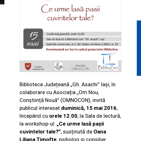
Biblioteca Județeană „Gh. Asachi” Iași, în
colaborare cu Asociația „Om Nou,
Conștiință Nouă” (OMNOCON), invită
publicul interesat
duminică, 15 mai 2016
,
începând cu
orele 12.00
, la Sala de lectură,
la workshop-ul:
„Ce urme lasă pașii
cuvintelor tale?”
, susținută de
Oana
Liliana Timofte
, psiholog și consilier