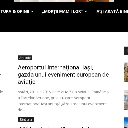
TURA & OPINII
„MORȚII MAMII LOR”
IA’ȘI ARATĂ BIN
Articole
Aeroportul Internaţional Iaşi,
e
gazda unui eveniment european de
aviaţie
le
Astăzi, 20 iulie 2016, este ziua Ziua Aviaţiei Române şi
a Forţelor Aeriene, prilej cu care Aeroportul
-
Internaţional Iaşi anunţă găzduirea unui eveniment
de...
Sănătate