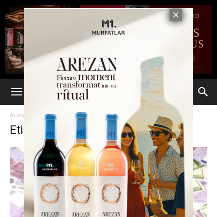
Acasă
Etichete
Vineri
Etichetă: vineri