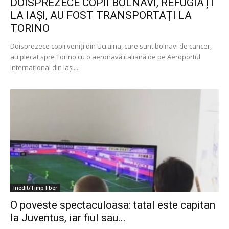
DOISPREZECE COPII BOLNAVI, REFUGIAȚI
LA IAȘI, AU FOST TRANSPORTAȚI LA
TORINO
Doisprezece copii veniți din Ucraina, care sunt bolnavi de cancer,
au plecat spre Torino cu o aeronavă italiană de pe Aeroportul
Internațional din Iași....
Inedit/Timp liber
O poveste spectaculoasa: tatal este capitan
la Juventus, iar fiul sau...