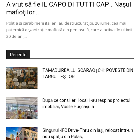
A vrut să fie IL CAPO DI TUTTI CAPI. Naşul
mafioţilor...
Poliţia şi carabinierii italieni au destructurat joi, 20 iunie, cea mai
puternică organizaţie mafiotă din peninsulă, care a activat în ultimii
20 de ani,...
Recente
TĂMĂDUIREA LUI SCARAOȚCHI: POVESTE DIN
TÂRGUL IEȘILOR
După ce consilierii locali i-au respins proiectul
imobiliar, Vasile Pușcașu a...
Singurul KFC Drive-Thru din Iași, relocat într-un
nou spaţiu din Palas,...