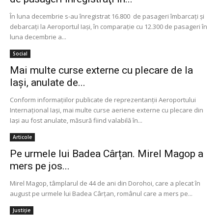
În luna decembrie s-au înregistrat 16.800 de pasageri îmbarcaţi şi
debarcaţi la Aeroportul Iaşi, în comparaţie cu 12.300 de pasageri în
luna decembrie a...
Social
Mai multe curse externe cu plecare de la
Iași, anulate de...
Conform informaţiilor publicate de reprezentanţii Aeroportului
Internaţional Iaşi, mai multe curse aeriene externe cu plecare din
Iași au fost anulate, măsură fiind valabilă în...
Articole
Pe urmele lui Badea Cârțan. Mirel Magop a
mers pe jos...
Mirel Magop, tâmplarul de 44 de ani din Dorohoi, care a plecat în
august pe urmele lui Badea Cârţan, românul care a mers pe...
Justiție