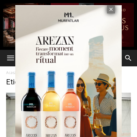
Acasă
Etichete
Torino
Etichetă: Torino