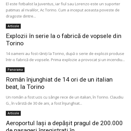
El este fotbalist la Juventus, iar fiul sau Lorenzo este un suporter
patimas al rivalilor, Ac Torino. Cum a inceput aceasta poveste de
dragoste dintre...
Articole
Explozii în serie la o fabrică de vopsele din
Torino
14 oameni au fost răniţi la Torino, după o serie de explozii produse
într-o fabrică de vopsele. Prima explozie a provocat şi un incendiu...
Panorama
Român înjunghiat de 14 ori de un italian
beat, la Torino
Un român a fost ucis cu sânge rece de un italian, în Torino. Claudiu
G., în vârstă de 30 de ani, a fost înjunghiat...
Articole
Aeroportul Iaşi a depăşit pragul de 200.000
de pasageri înregistraţi în...