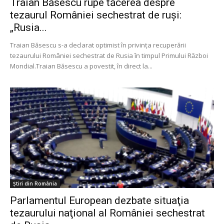
Traian Băsescu rupe tăcerea despre
tezaurul României sechestrat de ruși:
„Rusia...
Traian Băsescu s-a declarat optimist în privința recuperării
tezaurului României sechestrat de Rusia în timpul Primului Război
Mondial.Traian Băsescu a povestit, în direct la...
Știri din România
Parlamentul European dezbate situaţia
tezaurului naţional al României sechestrat