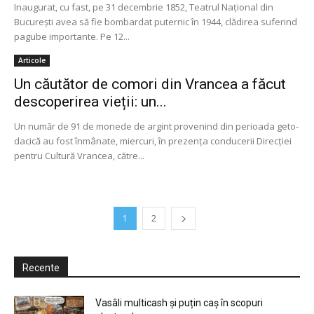
Inaugurat, cu fast, pe 31 decembrie 1852, Teatrul Național din
București avea să fie bombardat puternic în 1944, clădirea suferind
pagube importante. Pe 12...
Articole
Un căutător de comori din Vrancea a făcut
descoperirea vieții: un...
Un număr de 91 de monede de argint provenind din perioada geto-
dacică au fost înmânate, miercuri, în prezența conducerii Direcției
pentru Cultură Vrancea, către...
1
2
Recente
Vasâli multicash și puțin caș în scopuri