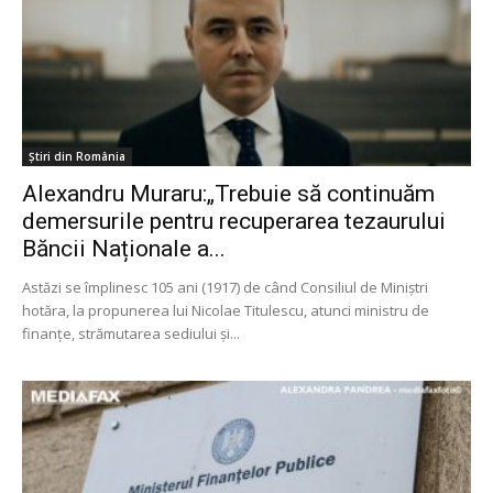
Știri din România
Alexandru Muraru:„Trebuie să continuăm
demersurile pentru recuperarea tezaurului
Băncii Naționale a...
Astăzi se împlinesc 105 ani (1917) de când Consiliul de Miniştri
hotăra, la propunerea lui Nicolae Titulescu, atunci ministru de
finanţe, strămutarea sediului şi...