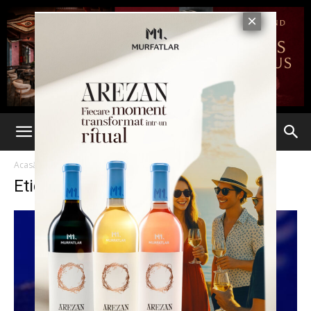
Acasă
Etichete
Tezaur
Etichetă: tezaur