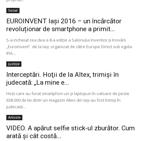
Social
EUROINVENT Iași 2016 – un încărcător
revoluționar de smartphone a primit...
S-a incheiat cea dea a 8-a ediţie a Salonului Inventicii şi Inovării
„Euroinvent” de la Iași, organizat de către Europe Direct sub egida
IFIA....
Justiție
Interceptări. Hoţii de la Altex, trimişi în
judecată: „La mine e...
Hoţii care au furat smartphon-uri şi laptopuri în valoare de peste
638.000 de lei dintr-un magazin Altex din Iaşi au fost trimişi în
judecată...
Articole
VIDEO. A apărut selfie stick-ul zburător. Cum
arată și cât costă...