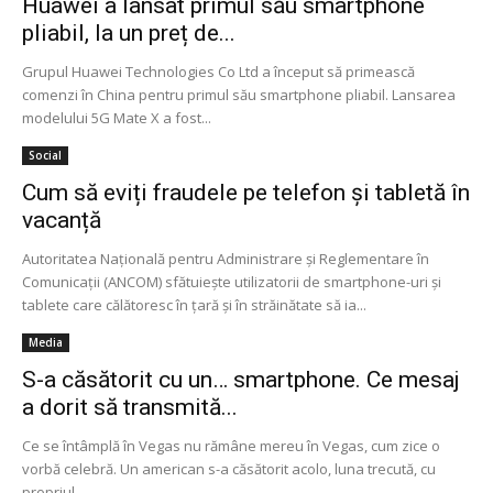
Huawei a lansat primul său smartphone
pliabil, la un preț de...
Grupul Huawei Technologies Co Ltd a început să primească
comenzi în China pentru primul său smartphone pliabil. Lansarea
modelului 5G Mate X a fost...
Social
Cum să eviți fraudele pe telefon și tabletă în
vacanță
Autoritatea Naţională pentru Administrare şi Reglementare în
Comunicaţii (ANCOM) sfătuiește utilizatorii de smartphone-uri și
tablete care călătoresc în țară și în străinătate să ia...
Media
S-a căsătorit cu un… smartphone. Ce mesaj
a dorit să transmită...
Ce se întâmplă în Vegas nu rămâne mereu în Vegas, cum zice o
vorbă celebră. Un american s-a căsătorit acolo, luna trecută, cu
propriul...