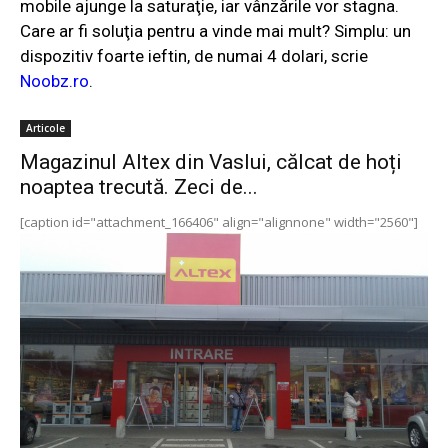
mobile ajunge la saturaţie, iar vânzările vor stagna.
Care ar fi soluţia pentru a vinde mai mult? Simplu: un
dispozitiv foarte ieftin, de numai 4 dolari, scrie
Noobz.ro
.
Articole
Magazinul Altex din Vaslui, călcat de hoți
noaptea trecută. Zeci de...
[caption id="attachment_166406" align="alignnone" width="2560"]