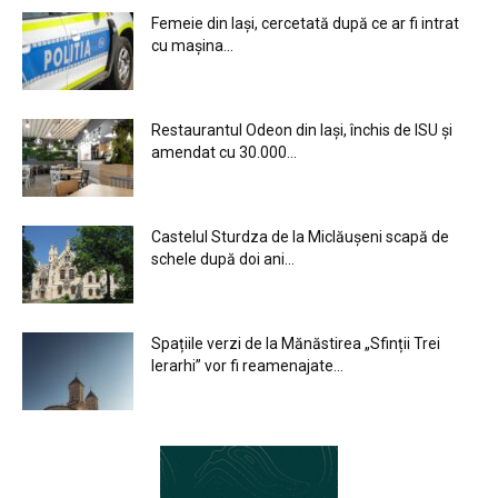
Femeie din Iași, cercetată după ce ar fi intrat
cu mașina...
Restaurantul Odeon din Iași, închis de ISU și
amendat cu 30.000...
Castelul Sturdza de la Miclăușeni scapă de
schele după doi ani...
Spațiile verzi de la Mănăstirea „Sfinții Trei
Ierarhi” vor fi reamenajate...