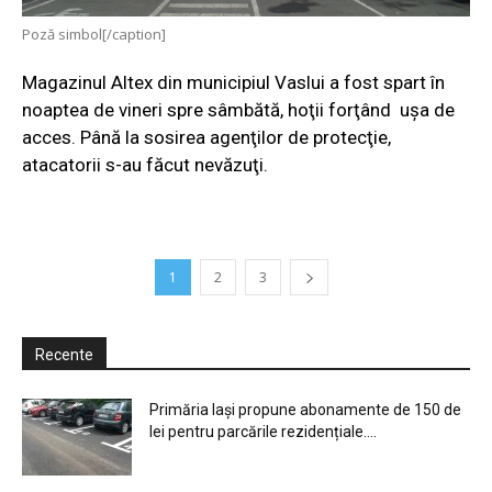
Poză simbol[/caption]
Magazinul Altex din municipiul Vaslui a fost spart în
noaptea de vineri spre sâmbătă, hoţii forţând uşa de
acces. Până la sosirea agenţilor de protecţie,
atacatorii s-au făcut nevăzuţi.
1
2
3
Recente
Primăria Iași propune abonamente de 150 de
lei pentru parcările rezidențiale....