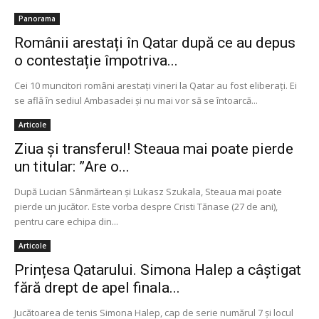
Panorama
Românii arestați în Qatar după ce au depus
o contestație împotriva...
Cei 10 muncitori români arestaţi vineri la Qatar au fost eliberaţi. Ei
se află în sediul Ambasadei şi nu mai vor să se întoarcă...
Articole
Ziua și transferul! Steaua mai poate pierde
un titular: ”Are o...
După Lucian Sânmărtean și Lukasz Szukala, Steaua mai poate
pierde un jucător. Este vorba despre Cristi Tănase (27 de ani),
pentru care echipa din...
Articole
Prințesa Qatarului. Simona Halep a câștigat
fără drept de apel finala...
Jucătoarea de tenis Simona Halep, cap de serie numărul 7 şi locul