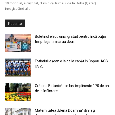
10 mondial, a câştigat, duminică, turneul de la Doha (Qatar),
înregistrând al...
Recente
Buletinul electronic, gratuit pentru încă puțin
timp. Ieșenii mai au doar...
Fotbalul ieșean o ia de la capăt în Copou. ACS
USV...
Grădina Botanică din Iaşi împlineşte 170 de ani
de la înfiinţare
Maternitatea „Elena Doamna” din Iași