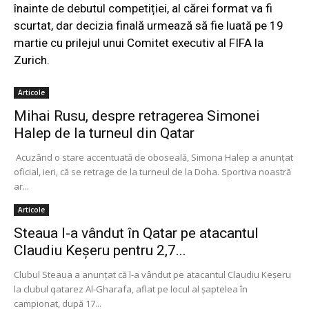
înainte de debutul competiției, al cărei format va fi
scurtat, dar decizia finală urmează să fie luată pe 19
martie cu prilejul unui Comitet executiv al FIFA la
Zurich.
Articole
Mihai Rusu, despre retragerea Simonei
Halep de la turneul din Qatar
Acuzând o stare accentuată de oboseală, Simona Halep a anunţat
oficial, ieri, că se retrage de la turneul de la Doha. Sportiva noastră
ar...
Articole
Steaua l-a vândut în Qatar pe atacantul
Claudiu Keşeru pentru 2,7...
Clubul Steaua a anunţat că l-a vândut pe atacantul Claudiu Keşeru
la clubul qatarez Al-Gharafa, aflat pe locul al şaptelea în
campionat, după 17...