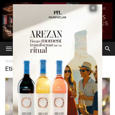
Acasă
Etichete
Qatar
Etichetă: Qatar