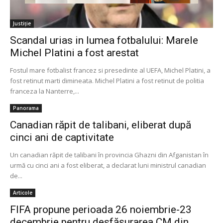
Justiție
Scandal urias in lumea fotbalului: Marele
Michel Platini a fost arestat
Fostul mare fotbalist francez si presedinte al UEFA, Michel Platini, a
fost retinut marti dimineata. Michel Platini a fost retinut de politia
franceza la Nanterre,...
Panorama
Canadian răpit de talibani, eliberat după
cinci ani de captivitate
Un canadian răpit de talibani în provincia Ghazni din Afganistan în
urmă cu cinci ani a fost eliberat, a declarat luni ministrul canadian
de...
Articole
FIFA propune perioada 26 noiembrie-23
decembrie pentru desfășurarea CM din