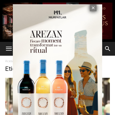
Acasă
Etichete
Psihologia amantei
Etichetă: psihologia amantei