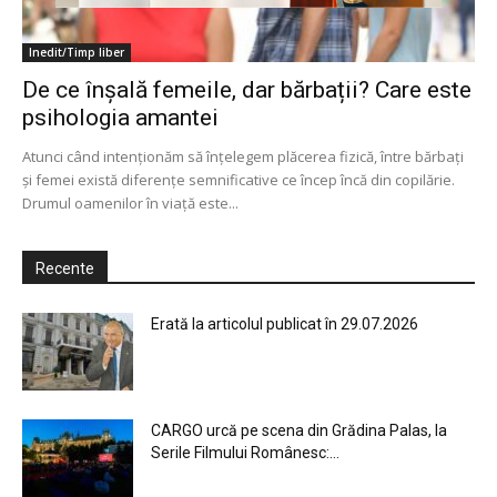
Inedit/Timp liber
De ce înșală femeile, dar bărbații? Care este
psihologia amantei
Atunci când intenționăm să înțelegem plăcerea fizică, între bărbați
și femei există diferențe semnificative ce încep încă din copilărie.
Drumul oamenilor în viață este...
Recente
Erată la articolul publicat în 29.07.2026
CARGO urcă pe scena din Grădina Palas, la
Serile Filmului Românesc:...