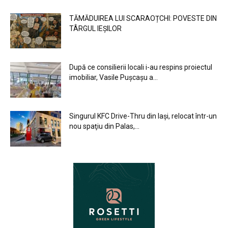
TĂMĂDUIREA LUI SCARAOȚCHI: POVESTE DIN
TÂRGUL IEȘILOR
După ce consilierii locali i-au respins proiectul
imobiliar, Vasile Pușcașu a...
Singurul KFC Drive-Thru din Iași, relocat într-un
nou spaţiu din Palas,...