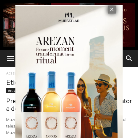
Acasă
Etichete
Premiera istorica
Etichetă: premiera istorica
Articole
Premieră istorică în România. Un observator
a descoperit o explozie stelară...
Muzeograful Dumitru Ciprian Vîntdevară a descoperit cu ajutorul
telescopului principal al Observatorului Astronomic din cadrul
Muzeului „Vasile Pârvan” din Bârlad, județul Vaslui, o novă...