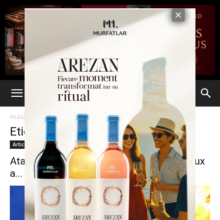
Acasă
Etichete
Porsche Cayenne
Etichetă: Porsche Cayenne
Articole
Atac în stil mafiot, la Vaslui: un bolid de lux
a...