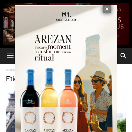
Acasă
Etichete
Patru zodii
Etichetă: patru zodii