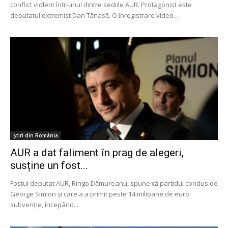
conflict violent într-unul dintre sediile AUR. Protagonist este
deputatul extremist Dan Tănasă. O înregistrare video...
Știri din România
AUR a dat faliment în prag de alegeri,
susține un fost...
Fostul deputat AUR, Ringo Dămureanu, spune că partidul condus de
George Simion și care a a primit peste 14 milioane de euro
subvenţie, începând...