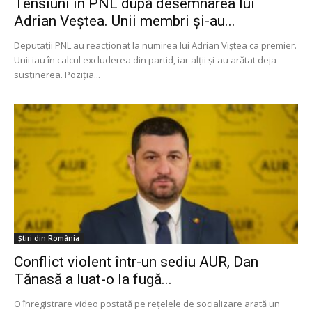
Tensiuni în PNL după desemnarea lui
Adrian Veștea. Unii membri și-au...
Deputații PNL au reacționat la numirea lui Adrian Viștea ca premier.
Unii iau în calcul excluderea din partid, iar alții și-au arătat deja
susținerea. Poziția...
Știri din România
Conflict violent într-un sediu AUR, Dan
Tănasă a luat-o la fugă...
O înregistrare video postată pe rețelele de socializare arată un