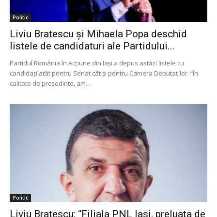
Politic
Liviu Bratescu și Mihaela Popa deschid
listele de candidaturi ale Partidului...
Partidul România în Acțiune din Iași a depus astăzi listele cu
candidați atât pentru Senat cât și pentru Camera Deputaților. “În
calitate de președinte, am...
Politic
Liviu Bratescu: “Filiala PNL Iasi, preluata de