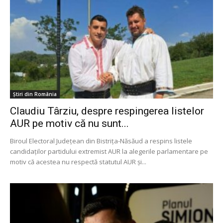
Știri din România
Claudiu Târziu, despre respingerea listelor
AUR pe motiv că nu sunt...
Biroul Electoral Județean din Bistrița-Năsăud a respins listele
candidaților partidului extremist AUR la alegerile parlamentare pe
motiv că acestea nu respectă statutul AUR și...