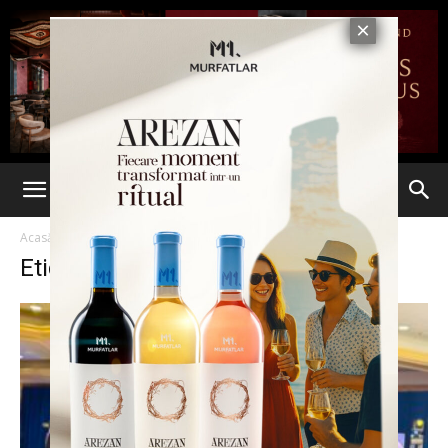
Acasă
Etichete
Partid
Etichetă: partid