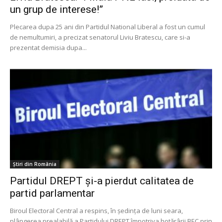
un grup de interese!”
Plecarea dupa 25 ani din Partidul National Liberal a fost un cumul
de nemultumiri, a precizat senatorul Liviu Bratescu, care si-a
prezentat demisia dupa...
Știri din România
Partidul DREPT și-a pierdut calitatea de
partid parlamentar
Biroul Electoral Central a respins, în ședința de luni seara,
plângerea prealabilă a Partidului DREPT împotriva hotărârii BEC prin