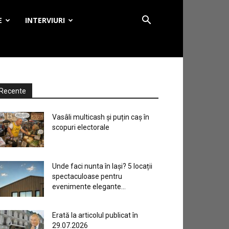
E
INTERVIURI
Recente
Vasâli multicash și puțin caș în
scopuri electorale
Unde faci nunta în Iași? 5 locații
spectaculoase pentru
evenimente elegante...
Erată la articolul publicat în
29.07.2026