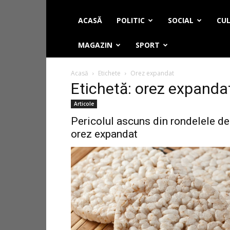
ACASĂ
POLITIC
SOCIAL
CUL
MAGAZIN
SPORT
Acasă
Etichete
Orez expandat
Etichetă: orez expanda
Articole
Pericolul ascuns din rondelele de
orez expandat