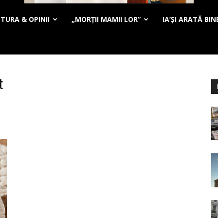
TURA & OPINII
„MORȚII MAMII LOR”
IA’ȘI ARATĂ BIN
t