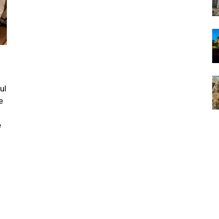
ul
e
e