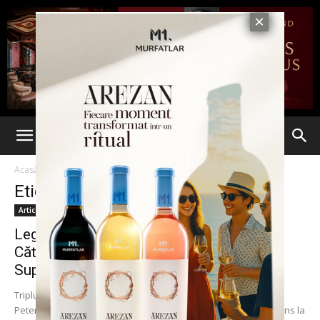
Acasă
Etichete
Mamaia
Etichetă: Mamaia
Articole
Legendarul Peter Aerts îl provoacă pe
Cătălin Moroșanu înaintea galei
Superkombat...
Triplul campion mondial K-1 și de alte trei ori finalist în Japonia,
Peter Aerts, anunță că sportivul său, turcul Murat Aygun, neînvins la