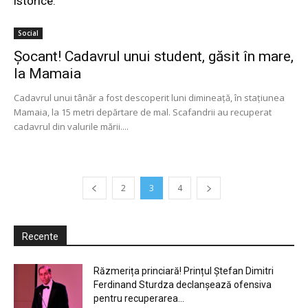
istorice.
Social
Şocant! Cadavrul unui student, găsit în mare,
la Mamaia
Cadavrul unui tânăr a fost descoperit luni dimineaţă, în staţiunea
Mamaia, la 15 metri depărtare de mal. Scafandrii au recuperat
cadavrul din valurile mării....
2
3
4
Recente
Răzmerița princiară! Prințul Ștefan Dimitri
Ferdinand Sturdza declanșează ofensiva
pentru recuperarea...