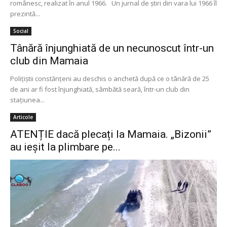
românesc, realizat în anul 1966. Un jurnal de ştiri din vara lui 1966 îl
prezintă...
Social
Tânără înjunghiată de un necunoscut într-un
club din Mamaia
Poliţiştii constănţeni au deschis o anchetă după ce o tânără de 25
de ani ar fi fost înjunghiată, sâmbătă seară, într-un club din
staţiunea...
Articole
ATENȚIE dacă plecați la Mamaia. „Bizonii”
au ieșit la plimbare pe...