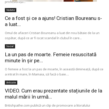
profesioniști...
Vedete
Ce a fost și ce a ajuns! Cristian Boureanu s-
a luat...
Omul de afaceri Cristian Boureanu a luat din nou bătaie de la un
ospătar, după ce ar fi iscat scandal în clubul în care...
Social
La un pas de moarte. Femeie resuscitată
minute în șir pe...
O femeie a fost la un pas de moarte, în această dimineață, după ce
a intrat în mare, în Mamaia, să facă o baie....
Articole
VIDEO. Cum erau prezentate stațiunile de la
malul mării în urmă...
Britishpathe.com publică un clip de promovare a litoralului