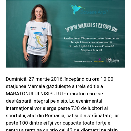
Duminică, 27 martie 2016, începând cu ora 10.00,
staţiunea Mamaia găzduieşte a treia editie a
MARATONULUI NISIPULUI - maraton care se
desfăşoară integral pe nisip. La evenimentul
internaţional vor alerga peste 730 de iubitori ai
sportului, atât din România, cât şi din străinătate, iar
peste 100 dintre ei îşi vor capacita toate forţele
pentru a termina cu brio cei 42 de kilometri pe nisip.