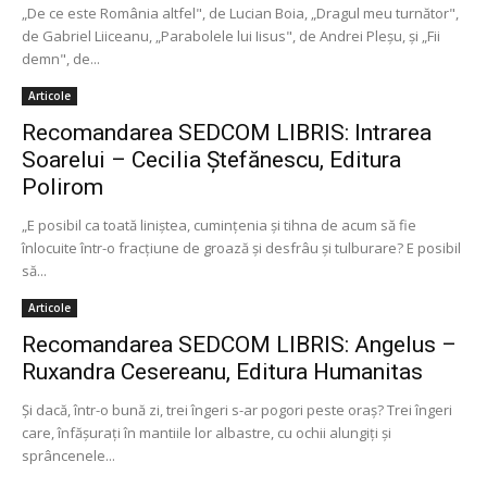
„De ce este România altfel", de Lucian Boia, „Dragul meu turnător",
de Gabriel Liiceanu, „Parabolele lui Iisus", de Andrei Pleşu, şi „Fii
demn", de...
Articole
Recomandarea SEDCOM LIBRIS: Intrarea
Soarelui – Cecilia Ștefănescu, Editura
Polirom
„E posibil ca toată liniștea, cumințenia și tihna de acum să fie
înlocuite într-o fracțiune de groază și desfrâu și tulburare? E posibil
să...
Articole
Recomandarea SEDCOM LIBRIS: Angelus –
Ruxandra Cesereanu, Editura Humanitas
Și dacă, într-o bună zi, trei îngeri s-ar pogori peste oraș? Trei îngeri
care, înfășurați în mantiile lor albastre, cu ochii alungiți și
sprâncenele...