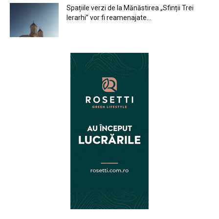
Spațiile verzi de la Mănăstirea „Sfinții Trei
Ierarhi” vor fi reamenajate...