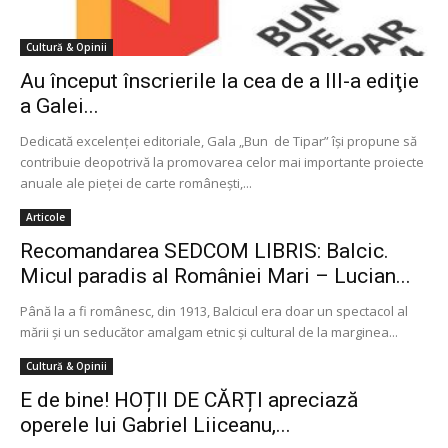
Cultură & Opinii
Au început înscrierile la cea de a III-a ediţie
a Galei...
Dedicată excelenţei editoriale, Gala „Bun de Tipar” îşi propune să
contribuie deopotrivă la promovarea celor mai importante proiecte
anuale ale pieţei de carte româneşti,...
Articole
Recomandarea SEDCOM LIBRIS: Balcic.
Micul paradis al României Mari – Lucian...
Până la a fi românesc, din 1913, Balcicul era doar un spectacol al
mării și un seducător amalgam etnic și cultural de la marginea...
Cultură & Opinii
E de bine! HOȚII DE CĂRȚI apreciază
operele lui Gabriel Liiceanu,...