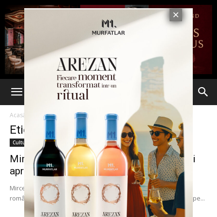
Acasă
Etichete
Librarii
Etichetă: librarii
Cultură & Opinii
Mircea Cărtărescu şi Lucian Boia, cei mai
apreciaţi scriitori români de...
Mircea Cărtărescu şi Lucian Boia sunt cei mai apreciaţi scriitori
români de către hoţii de cărţi. Cele mai noi romane ale lor sunt pe...