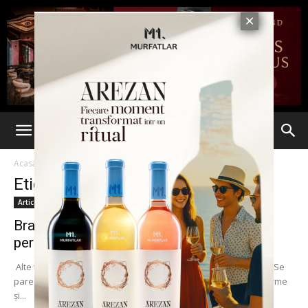
Acasă
Etichete
Inarmat
Etichetă: inarmat
Articole
Brazilia: Un bărbat înarmat a ucis 12
persoane care sărbătoreau trecerea...
Alte trei persoane au fost rănite în atacul armat din Campinas.Se
pare că atacatorul a pătruns în locuinţa familiei cu mai multe arme
şi...