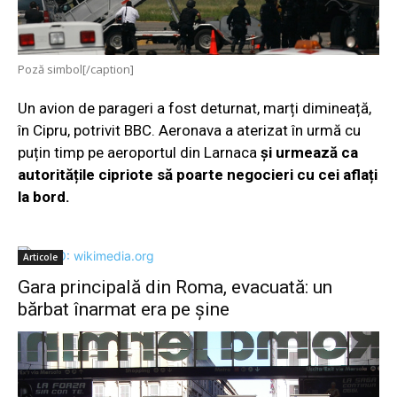
Poză simbol[/caption]
Un avion de parageri a fost deturnat, marți dimineață,
în Cipru, potrivit BBC. Aeronava a aterizat în urmă cu
puțin timp pe aeroportul din Larnaca
și urmează ca
autoritățile cipriote să poarte negocieri cu cei aflați
la bord.
Articole
Gara principală din Roma, evacuată: un
bărbat înarmat era pe șine