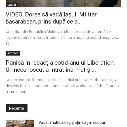
Social
VIDEO. Dorea să vadă Iaşul. Militar
basarabean, prins după ce a...
Un militar din Republica Moldova a fost arestat de autorităţile
ieşene după ce a intrat fraudulos în ţara noastră având asupra sa
32...
Articole
Panică în redacția cotidianului Liberation.
Un necunoscut a intrat înarmat și...
Un necunoscut înarmat a intrat în sediul publicaţiei Liberation şi a
deschis focul asupra persoanelor aflate acolo. Un bărbat înarmat
a intrat luni,...
Recente
Vasâli multicash și puțin caș în scopuri