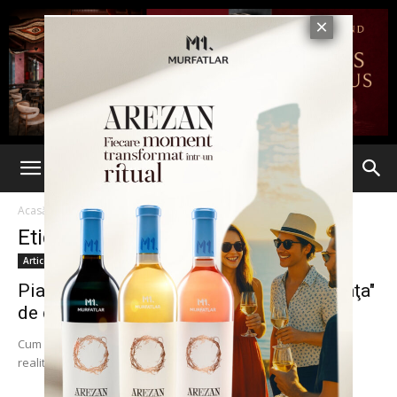
Acasă
Etichete
Ideea de succes
Etichetă: ideea de succes
Articole
Pianul care face cocktail-uri, adus "pe piaţa"
de două tinere. Cum...
Cum să fii cuprins de vraja muzicii care te îmbăta şi te rupe de
realitate şi la propriu, şi la figurat? Ei bine, două...