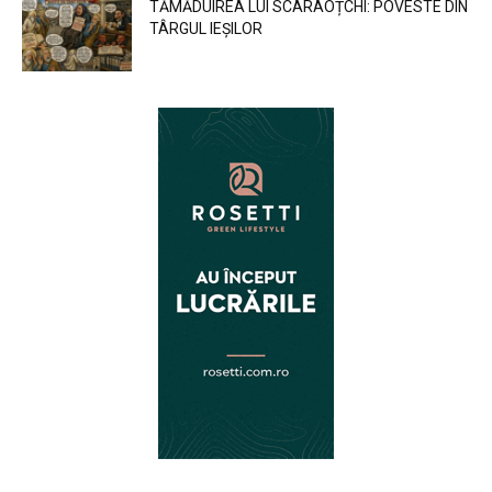
TĂMĂDUIREA LUI SCARAOȚCHI: POVESTE DIN
TÂRGUL IEȘILOR