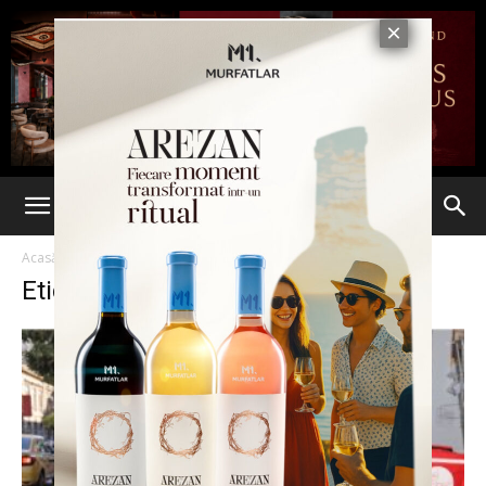
Acasă
Etichete
HoReCa
Etichetă: HoReCa