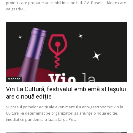
proiect care propune un imobil înalt pe bld. C.A. Rosetti, clădire care
va găzdui...
Monden
Vin La Cultură, festivalul emblemă al Iașului
are o nouă ediție
Succesul primelor ediții ale evenimentului eno-gastronomic Vin la
Cultură i-a determinat pe organizatori să anunțe o nouă ediție,
imediat ce pandemia a luat sfârșit. Pe...