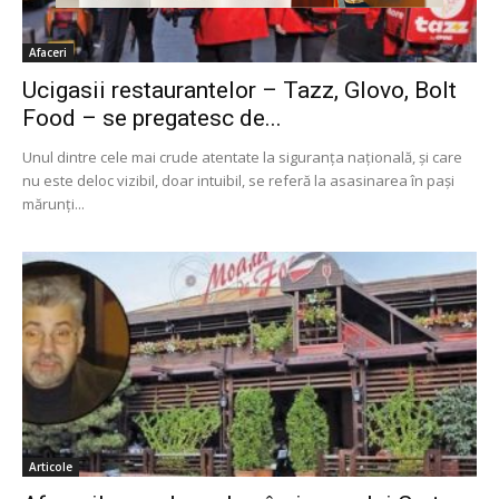
Afaceri
Ucigasii restaurantelor – Tazz, Glovo, Bolt
Food – se pregatesc de...
Unul dintre cele mai crude atentate la siguranța națională, și care
nu este deloc vizibil, doar intuibil, se referă la asasinarea în pași
mărunți...
Articole