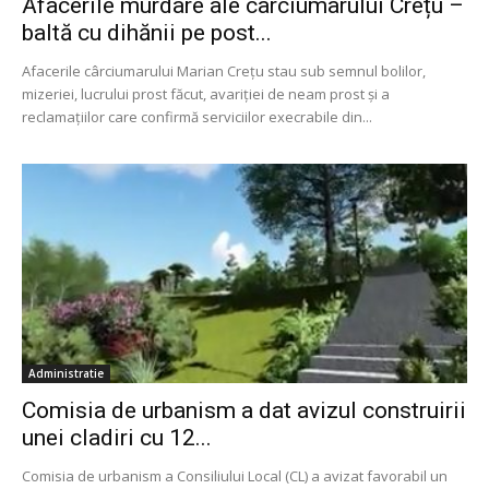
Afacerile murdare ale cârciumarului Crețu –
baltă cu dihănii pe post...
Afacerile cârciumarului Marian Crețu stau sub semnul bolilor,
mizeriei, lucrului prost făcut, avariției de neam prost și a
reclamațiilor care confirmă serviciilor execrabile din...
Administratie
Comisia de urbanism a dat avizul construirii
unei cladiri cu 12...
Comisia de urbanism a Consiliului Local (CL) a avizat favorabil un