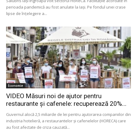
Salubris Iași îngroapă voit sectorul HoReCa. Facilitățile acordate în
perioada pandemică au fost anulate la Iași. Pe fondul unei crase
lipse de înțelegere a...
Economie
VIDEO Măsuri noi de ajutor pentru
restaurante și cafenele: recuperează 20%...
Guvernul alocă 2,5 miliarde de lei pentru ajutorarea companiilor din
industria hotelieră, a restaurantelor și cafenelelor (HORECA) care
au fost afectate de criza cauzată...