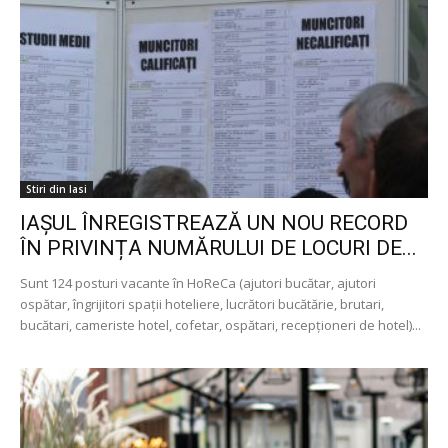
Stiri din Iasi
IAȘUL ÎNREGISTREAZĂ UN NOU RECORD
ÎN PRIVINȚA NUMĂRULUI DE LOCURI DE...
Sunt 124 posturi vacante în HoReCa (ajutori bucătar, ajutori
ospătar, îngrijitori spaţii hoteliere, lucrători bucătărie, brutari,
bucătari, cameriste hotel, cofetar, ospătari, recepţioneri de hotel)...