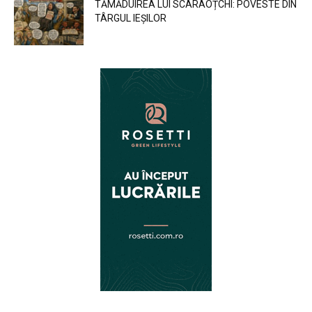
TĂMĂDUIREA LUI SCARAOȚCHI: POVESTE DIN
TÂRGUL IEȘILOR