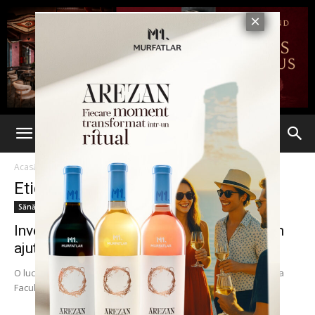
Acasă
Etichete
Florentina Adascalitei
Etichetă: Florentina Adascalitei
Sănătate
Inventat la Iași. Dino-elefantul Probo – un
ajutor de nădejde în...
O lucrare unică de doctorat a fost realizată la Iaşi: o tânără de la
Facultatea de Mecanică a construit un robot care poate fi...