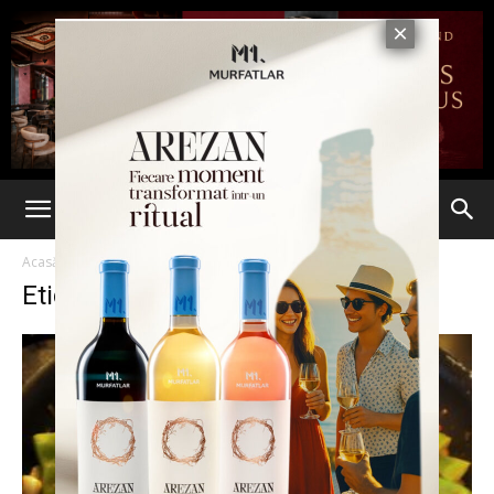
Acasă
Etichete
Fasole la tigaie
Etichetă: fasole la tigaie