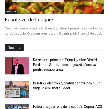
Articole
Fasole verde la tigaie
Cea mai ușoară rețetă, sănătoasă, gustoasă poate fi cea de fasole
verde la tigaie. O putem considera a fi o mâncărică rapidă de post...
Recente
Răzmerița princiară! Prințul Ștefan Dimitri
Ferdinand Sturdza declanșează ofensiva
pentru recuperarea...
Buletinul electronic, gratuit pentru încă puțin
timp. Ieșenii mai au doar...
Fotbalul ieșean o ia de la capăt în Copou. ACS