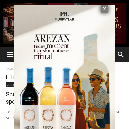
Acasă
Etichete
Fancisc Cristodorescu
Etichetă: Fancisc Cristodorescu
Articole
Scufundarea lui Eva. Secretele celui mai
spectaculos caz din Justiția locală,...
Există indicii că debarcarea a doi procurori DNA Iaşi, Emilian Eva şi
Sorin Călin, a avut drept cauză modul în care au lucrat într-un...