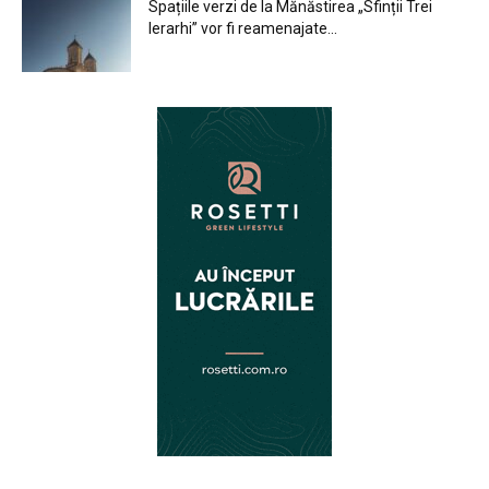
Spațiile verzi de la Mănăstirea „Sfinții Trei
Ierarhi” vor fi reamenajate...