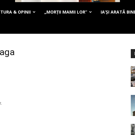
TURA & OPINII
„MORȚII MAMII LOR”
IA’ȘI ARATĂ BIN
oaga
t.