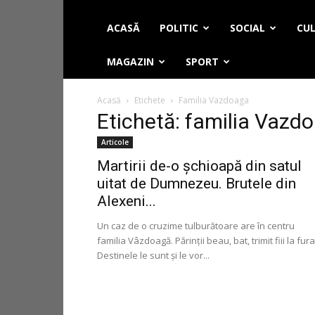
ACASĂ
POLITIC
SOCIAL
CUL
MAGAZIN
SPORT
Acasă
Etichete
Familia Vazdoaga
Etichetă: familia Vazd
Articole
Martirii de-o șchioapă din satul
uitat de Dumnezeu. Brutele din
Alexeni...
Un caz de o cruzime tulburătoare are în centru
familia Vâzdoagă. Părinţii beau, bat, trimit fiii la fura
Destinele le sunt şi le vor...