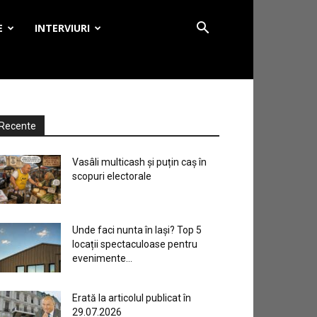
E
INTERVIURI
Recente
Vasâli multicash și puțin caș în
scopuri electorale
Unde faci nunta în Iași? Top 5
locații spectaculoase pentru
evenimente...
Erată la articolul publicat în
29.07.2026