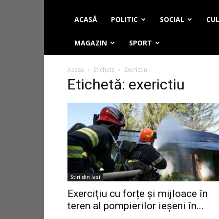
ACASĂ
POLITIC
SOCIAL
CUL
MAGAZIN
SPORT
Acasă
Etichete
Exerictiu
Etichetă: exerictiu
Stiri din Iasi
Exercițiu cu forțe și mijloace în
teren al pompierilor ieșeni în...