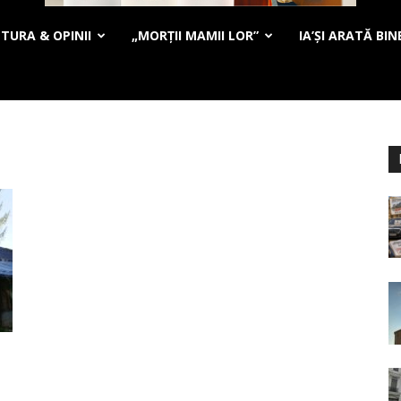
TURA & OPINII
„MORȚII MAMII LOR”
IA’ȘI ARATĂ BIN