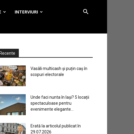
E
INTERVIURI
Recente
Vasâli multicash și puțin caș în
scopuri electorale
Unde faci nunta în Iași? 5 locații
spectaculoase pentru
evenimente elegante...
Erată la articolul publicat în
29.07.2026