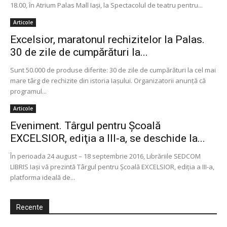
18.00, în Atrium Palas Mall Iași, la Spectacolul de teatru pentru...
Articole
Excelsior, maratonul rechizitelor la Palas.
30 de zile de cumpărături la...
Sunt 50.000 de produse diferite: 30 de zile de cumpărături la cel mai
mare târg de rechizite din istoria Iașului. Organizatorii anunță că
programul...
Articole
Eveniment. Târgul pentru Școală
EXCELSIOR, ediţia a III-a, se deschide la...
În perioada 24 august – 18 septembrie 2016, Librăriile SEDCOM
LIBRIS Iaşi vă prezintă Târgul pentru Școală EXCELSIOR, ediţia a III-a,
platforma ideală de...
Recente