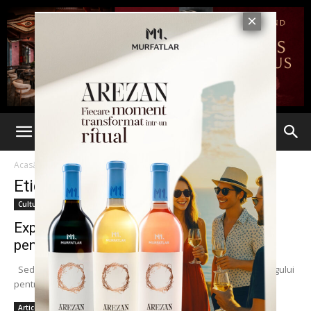
Acasă
Etichete
Excelsior
Etichetă: Excelsior
Cultură & Opinii
Expoziție de pictură în cadrul Târgului
pentru școală Excelsior Iași
Sedcom Libris Iaşi revine și anul acesta cu o nouă ediţie a târgului
pentru şcoală Excelsior dedicat...
Articole