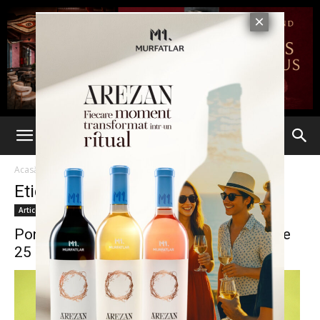
Acasă
Etichete
Euroalegeri
Etichetă: euroalegeri
Articole
Ponta: Am decis ca euroalegerile să fie pe
25 mai, iar...