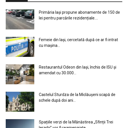
Primăria Iași propune abonamente de 150 de
lei pentru parcările rezidențiale....
Femeie din Iași, cercetată după ce ar fi intrat
cu mașina...
Restaurantul Odeon din Iași, închis de ISU și
amendat cu 30.000...
Castelul Sturdza de la Miclăușeni scapă de
schele după doi ani...
Spațiile verzi de la Mănăstirea „Sfinții Trei
Ierarhi” vor fi reamenajate...