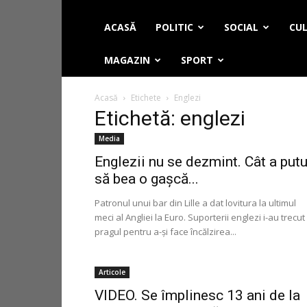
ACASĂ
POLITIC
SOCIAL
CUL
MAGAZIN
SPORT
Acasă
Etichete
Englezi
Etichetă: englezi
Media
Englezii nu se dezmint. Cât a putu
să bea o gașcă...
Patronul unui bar din Lille a dat lovitura la ultimul
meci al Angliei la Euro. Suporterii englezi i-au trecut
pragul pentru a-și face încălzirea...
Articole
VIDEO. Se împlinesc 13 ani de la