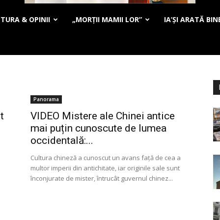
TURA & OPINII
„MORȚII MAMII LOR”
IA’ȘI ARATĂ BIN
Panorama
t
VIDEO Mistere ale Chinei antice
mai puțin cunoscute de lumea
occidentală:...
Cultura chineză a cunoscut un avans faţă de cea a
multor imperii din antichitate, iar originile sale sunt
înconjurate de mister, întrucât guvernul chinez...