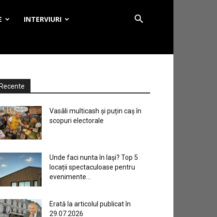
E
INTERVIURI
Recente
Vasâli multicash și puțin caș în
scopuri electorale
Unde faci nunta în Iași? Top 5
locații spectaculoase pentru
evenimente...
Erată la articolul publicat în
29.07.2026