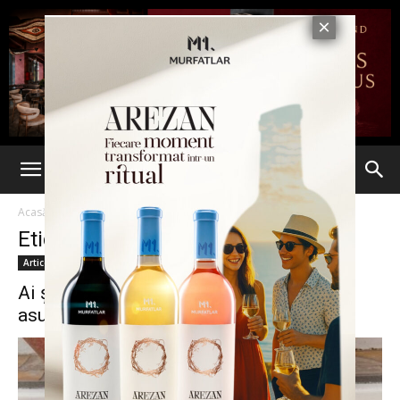
Acasă
Etichete
Dezavantaje
Etichetă: dezavantaje
Articole
Ai și tu astfel de papuci? Ce efecte au
asupra ta!