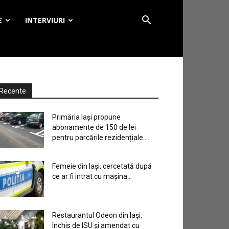
E
INTERVIURI
Recente
Primăria Iași propune
abonamente de 150 de lei
pentru parcările rezidențiale....
Femeie din Iași, cercetată după
ce ar fi intrat cu mașina...
Restaurantul Odeon din Iași,
închis de ISU și amendat cu