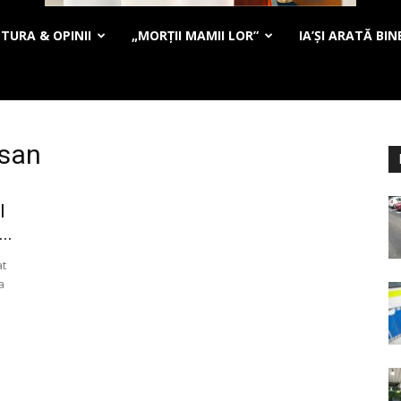
TURA & OPINII
„MORȚII MAMII LOR”
IA’ȘI ARATĂ BIN
isan
I
..
at
a