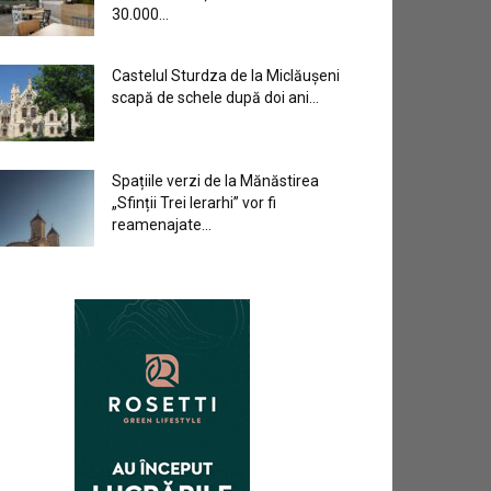
30.000...
Castelul Sturdza de la Miclăușeni
scapă de schele după doi ani...
Spațiile verzi de la Mănăstirea
„Sfinții Trei Ierarhi” vor fi
reamenajate...