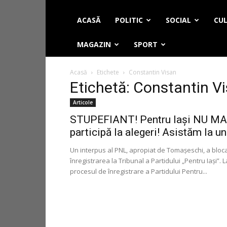
ACASĂ
POLITIC
SOCIAL
CUL
MAGAZIN
SPORT
Acasă
Etichete
Constantin Visan
Etichetă: Constantin V
Articole
STUPEFIANT! Pentru Iaşi NU MA
participă la alegeri! Asistăm la un.
Un interpus al PNL, apropiat de Tomaşeschi, a bloc
înregistrarea la Tribunal a Partidului „Pentru Iaşi”. L
procesul de înregistrare a Partidului Pentru...