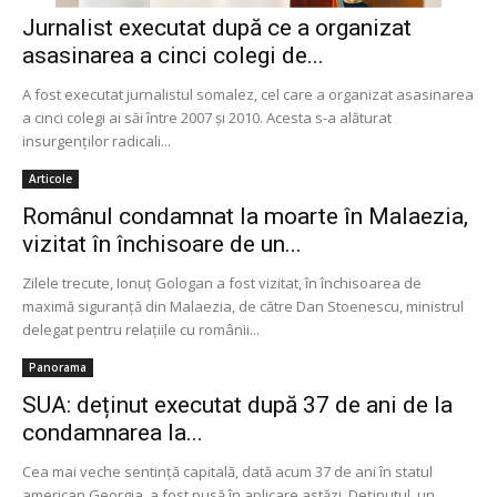
Jurnalist executat după ce a organizat
asasinarea a cinci colegi de...
A fost executat jurnalistul somalez, cel care a organizat asasinarea
a cinci colegi ai săi între 2007 și 2010. Acesta s-a alăturat
insurgenților radicali...
Articole
Românul condamnat la moarte în Malaezia,
vizitat în închisoare de un...
Zilele trecute, Ionuţ Gologan a fost vizitat, în închisoarea de
maximă siguranţă din Malaezia, de către Dan Stoenescu, ministrul
delegat pentru relaţiile cu românii...
Panorama
SUA: deținut executat după 37 de ani de la
condamnarea la...
Cea mai veche sentinţă capitală, dată acum 37 de ani în statul
american Georgia, a fost pusă în aplicare astăzi. Deţinutul, un