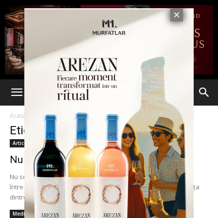
Acasă
Etichete
Condamnare la moarte
Etichetă: condamnare la moarte
Articole
Nu se poate să se condamne la moarte!
Nu se poate, să se condamne la moarte! Vedeţi vreo diferenţă
între titlu şi prima propoziţie? E o mică virgulă care face diferenţa
dintre...
Media