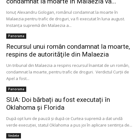
condamnat la moarte în Malaezia va...
Ionuț Alexandru Gologan, românul condamnat la moarte în
Malaezia pentru trafic de droguri, va fi executat în luna august.
Instanţa supremă din Malaezia a...
Panorama
Recursul unui român condamnat la moarte,
respins de autorităţile din Malaezia
Un tribunal din Malaezia a respins recursul înaintat de un român,
condamnat la moarte, pentru trafic de droguri. Verdictul Curţii de
Apel a fost...
Panorama
SUA: Doi bărbați au fost executați în
Oklahoma și Florida
După opt luni de pauză și după ce Curtea supremă a dat undă
verde execuției, statul Oklahoma a pus joi în aplicare sentința de...
Vedete