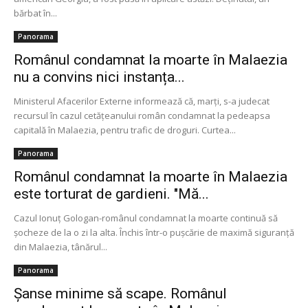
bărbat în...
Panorama
Românul condamnat la moarte în Malaezia
nu a convins nici instanța...
Ministerul Afacerilor Externe informează că, marți, s-a judecat
recursul în cazul cetăţeanului român condamnat la pedeapsa
capitală în Malaezia, pentru trafic de droguri. Curtea...
Panorama
Românul condamnat la moarte în Malaezia
este torturat de gardieni. "Mă...
Cazul Ionuţ Gologan-românul condamnat la moarte continuă să
şocheze de la o zi la alta. Închis într-o puşcărie de maximă siguranţă
din Malaezia, tânărul...
Panorama
Șanse minime să scape. Românul