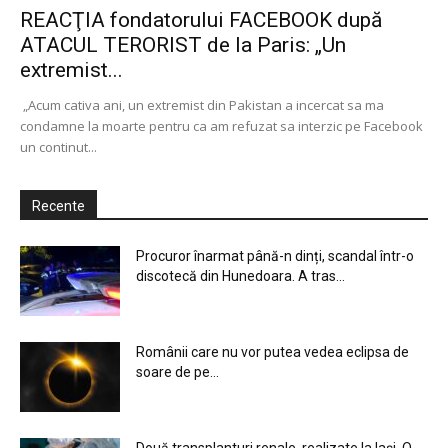
REACŢIA fondatorului FACEBOOK după
ATACUL TERORIST de la Paris: „Un
extremist...
„Acum cativa ani, un extremist din Pakistan a incercat sa ma
condamne la moarte pentru ca am refuzat sa interzic pe Facebook
un continut...
Recente
Procuror înarmat până-n dinți, scandal într-o
discotecă din Hunedoara. A tras...
Românii care nu vor putea vedea eclipsa de
soare de pe...