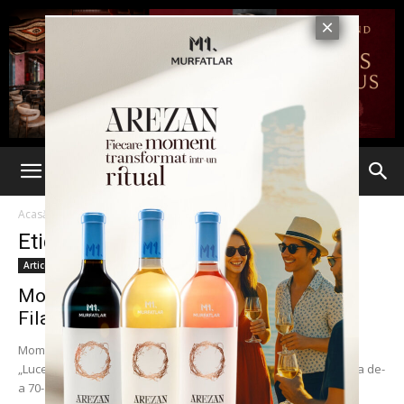
Acasă
Etichete
Concert aniversar
Etichetă: concert aniversar
Articole
Moment aniversar la închiderea stagiunii
Filarmonicii din Iaşi. 70 DE ANI...
Moment aniversar, vineri, 21 iunie 2013, pe scena Teatrului
„Luceafărul”. Filarmonica de Stat „Moldova”, din Iaşi, încheie cea de-
a 70-a stagiune cu un concert...