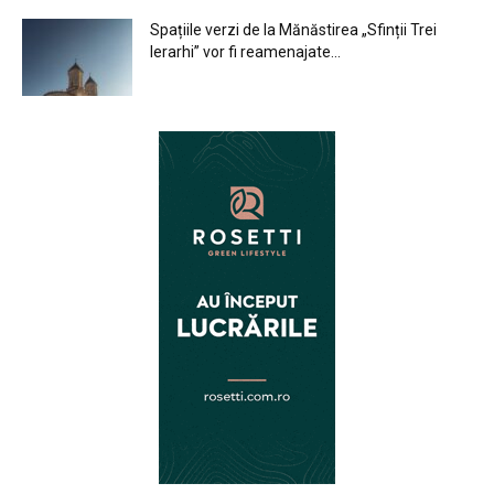
Spațiile verzi de la Mănăstirea „Sfinții Trei
Ierarhi” vor fi reamenajate...