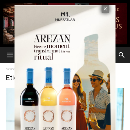
Acasă
Etichete
Concediata
Etichetă: concediata