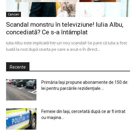
Cancan
Scandal monstru în televiziune! Iulia Albu,
concediată? Ce s-a întâmplat
Iulia Albu este implicată într-un nou scandal! Se pare că Iulia a fost
luată la rost după cearta pe care a avut-o în direct...
Recente
Primăria Iași propune abonamente de 150 de
lei pentru parcările rezidențiale....
Femeie din Iași, cercetată după ce ar fi intrat
cu mașina...