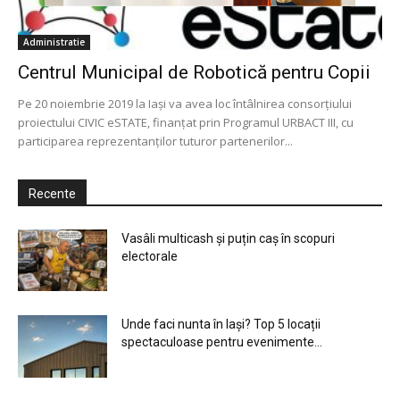
Administratie
Centrul Municipal de Robotică pentru Copii
Pe 20 noiembrie 2019 la Iași va avea loc întâlnirea consorțiului
proiectului CIVIC eSTATE, finanțat prin Programul URBACT III, cu
participarea reprezentanților tuturor partenerilor...
Recente
Vasâli multicash și puțin caș în scopuri
electorale
Unde faci nunta în Iași? Top 5 locații
spectaculoase pentru evenimente...