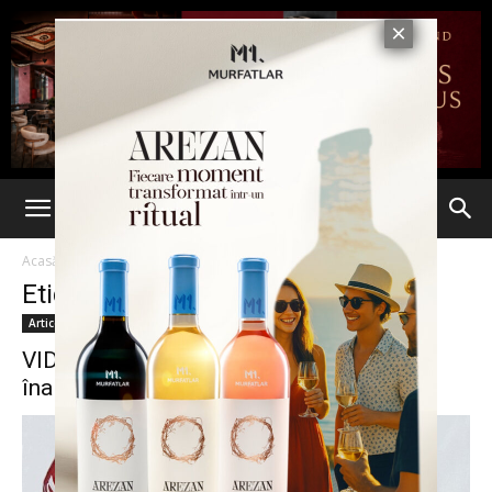
Acasă
Etichete
Chihuahua
Etichetă: chihuahua
Articole
VIDEO. Cel mai mic căţel din lume. Este
înalt de doar...