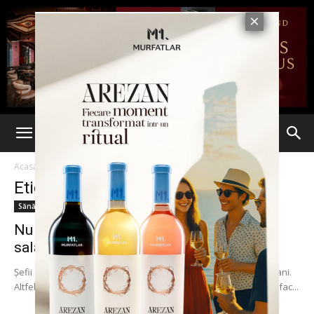
Acasă
Etichete
CF Pascani
Etichetă: CF Pascani
Sănătate
Nu sunt bani pentru medicamente, pentru
salarii dar se găsesc fonduri...
Şefii Spitalului CF din Paşcani par că au descoperit o mină de bani.
Altfel nu se explică cheltuielile extravagante pe care aceştia le fac...