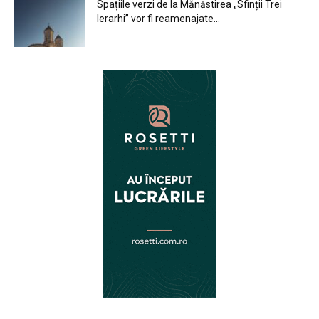
Spațiile verzi de la Mănăstirea „Sfinții Trei
Ierarhi” vor fi reamenajate...