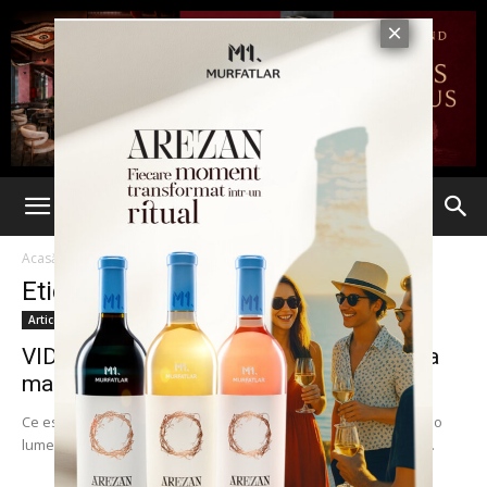
Acasă
Etichete
Bill Forward
Etichetă: Bill Forward
Articole
VIDEO. IUBIREA te face NEMURITOR. Cea
mai frumoasă POVESTE DE DRAGOSTE
Ce este dragostea? Povestea care a emoţionat până la lacrimi o
lume întreagă Când te afli în faţa unei situaţii din care nu vezi...