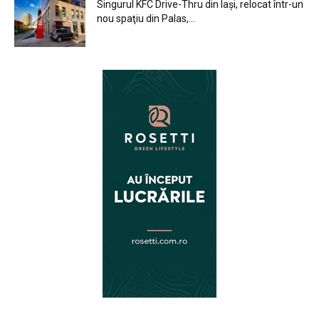
Singurul KFC Drive-Thru din Iași, relocat într-un
nou spaţiu din Palas,...