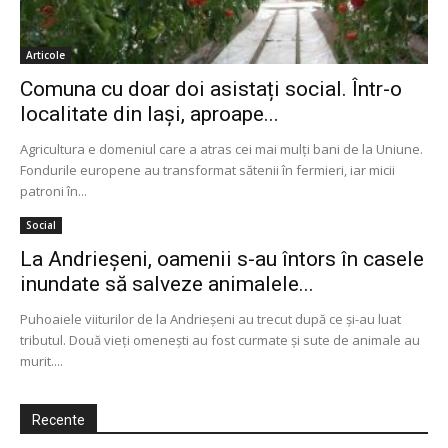
Articole
Comuna cu doar doi asistați social. Într-o
localitate din Iași, aproape...
Agricultura e domeniul care a atras cei mai mulţi bani de la Uniune.
Fondurile europene au transformat sătenii în fermieri, iar micii
patroni în...
Social
La Andrieşeni, oamenii s-au întors în casele
inundate să salveze animalele...
Puhoaiele viiturilor de la Andrieşeni au trecut după ce şi-au luat
tributul. Două vieţi omeneşti au fost curmate şi sute de animale au
murit....
Recente