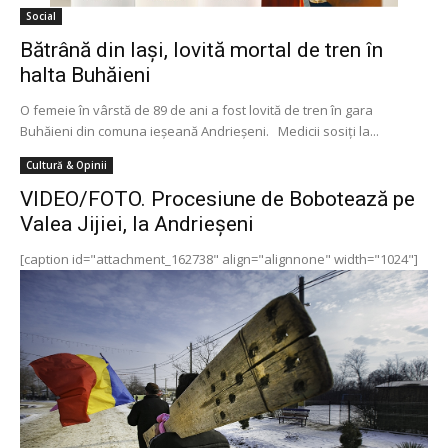
Social
Bătrână din Iași, lovită mortal de tren în
halta Buhăieni
O femeie în vârstă de 89 de ani a fost lovită de tren în gara
Buhăieni din comuna ieșeană Andrieșeni. Medicii sosiţi la...
Cultură & Opinii
VIDEO/FOTO. Procesiune de Bobotează pe
Valea Jijiei, la Andrieşeni
[caption id="attachment_162738" align="alignnone" width="1024"]