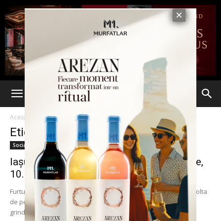
Acasă
Etichete
Andrieseni
Etichetă: Andrieseni
Social
Iașul după Potop: 552 de locuinţe avariate,
10.000 ha teren arabil...
Furtuna de sâmbătă noaptea a făcut prăpăd în județul Iași. Recolta
de pe aproape 10.000 de hectare de teren a fost distrusă de
grindină,...