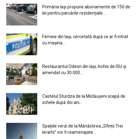
Primăria Iași propune abonamente de 150 de
lei pentru parcările rezidențiale....
Femeie din Iași, cercetată după ce ar fi intrat
cu mașina...
Restaurantul Odeon din Iași, închis de ISU și
amendat cu 30.000...
Castelul Sturdza de la Miclăușeni scapă de
schele după doi ani...
Spațiile verzi de la Mănăstirea „Sfinții Trei
Ierarhi” vor fi reamenajate...