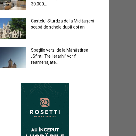
30.000...
Castelul Sturdza de la Miclăușeni
scapă de schele după doi ani...
Spațiile verzi de la Mănăstirea
„Sfinții Trei Ierarhi” vor fi
reamenajate...