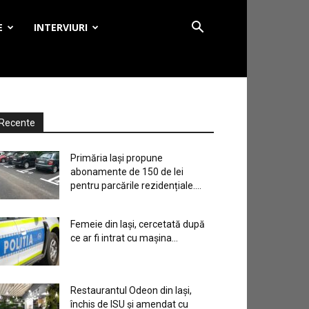
E
INTERVIURI
Recente
Primăria Iași propune
abonamente de 150 de lei
pentru parcările rezidențiale....
Femeie din Iași, cercetată după
ce ar fi intrat cu mașina...
Restaurantul Odeon din Iași,
închis de ISU și amendat cu