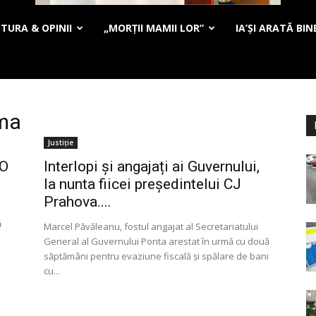
TURA & OPINII
„MORȚII MAMII LOR”
IA’ȘI ARATĂ BIN
zma
Justiție
 O
Interlopi și angajați ai Guvernului,
la nunta fiicei președintelui CJ
Prahova....
ă
Marcel Păvăleanu, fostul angajat al Secretariatului
General al Guvernului Ponta arestat în urmă cu două
săptămâni pentru evaziune fiscală şi spălare de bani
cu...