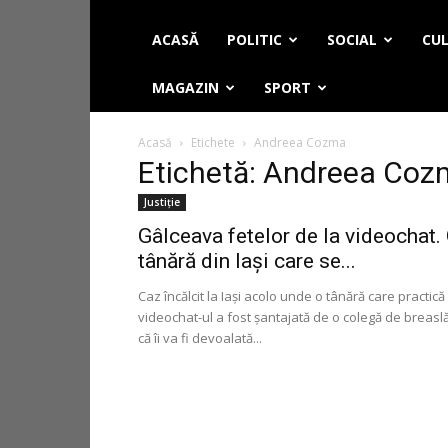
ACASĂ
POLITIC
SOCIAL
CUL
MAGAZIN
SPORT
Acasă
Etichete
Andreea Cozma
Etichetă: Andreea Co
Justiție
Gâlceava fetelor de la videochat.
tânără din Iași care se...
Caz încălcit la Iaşi acolo unde o tânără care practică
videochat-ul a fost şantajată de o colegă de breasl
că îi va fi devoalată...