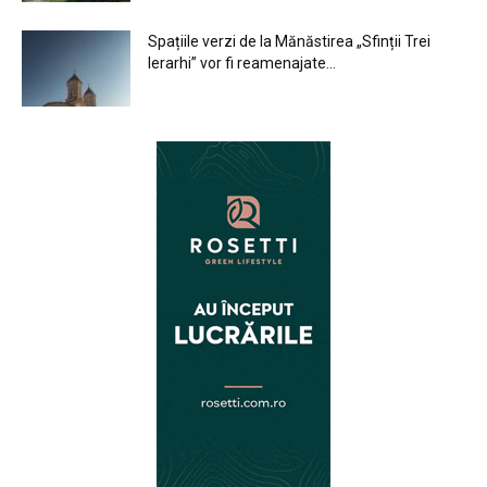
Spațiile verzi de la Mănăstirea „Sfinții Trei
Ierarhi” vor fi reamenajate...