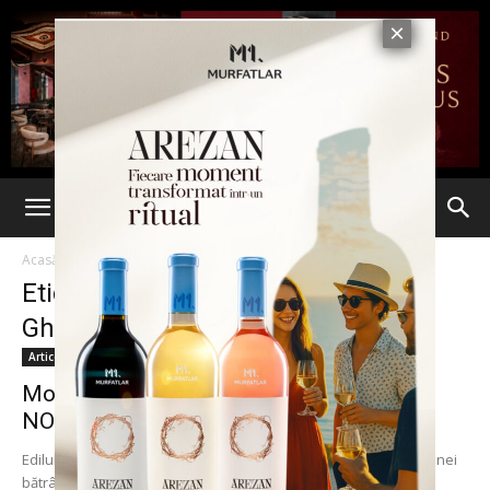
Acasă
Etichete
Alexandru Nicolae Gheorghe Gutzulescu
Etichetă: Alexandru Nicolae
Gheorghe Gutzulescu
Articole
Moşia boierului Gutzulescu a ajuns la UN
NOU CIOCOI, edilul din...
Edilul din Hălăuceşti a dat titlurile de proprietate pe 150 de ha unei
bătrâne de 95 de ani şi tot el a cumpărat imediat...