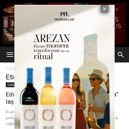
Acasă
Etichete
Alexandru Calinescu
Etichetă: Alexandru Calinescu
Cultură & Opinii
Editura Universităţii „Alexandru Ioan Cuza”
Iaşi sărbătoreşte 25 de ani de...
În această lună, Editura Universităţii “Alexandru Ioan Cuza” Iaşi -
prima instituţie editorială universitară înfiinţată în România după
1989 - aniversează un sfert de...