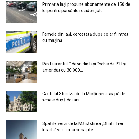
Primăria Iași propune abonamente de 150 de
lei pentru parcările rezidențiale....
Femeie din Iași, cercetată după ce ar fi intrat
cu mașina...
Restaurantul Odeon din Iași, închis de ISU și
amendat cu 30.000...
Castelul Sturdza de la Miclăușeni scapă de
schele după doi ani...
Spațiile verzi de la Mănăstirea „Sfinții Trei
Ierarhi” vor fi reamenajate...